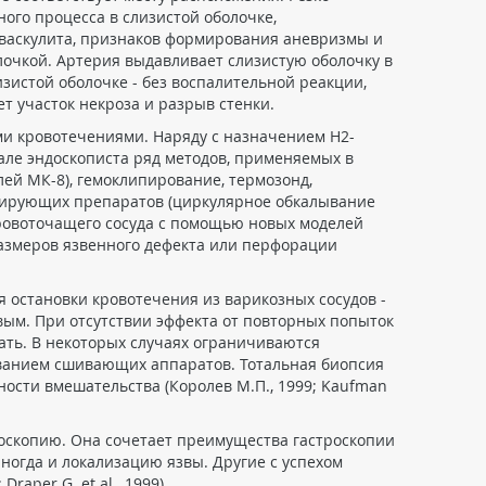
ого процесса в слизистой оболочке,
 васкулита, признаков формирования аневризмы и
лочкой. Артерия выдавливает слизистую оболочку в
зистой оболочке - без воспалительной реакции,
т участок некроза и разрыв стенки.
и кровотечениями. Наряду с назначением Н2-
але эндоскописта ряд методов, применяемых в
ей МК-8), гемоклипирование, термозонд,
розирующих препаратов (циркулярное обкалывание
кровоточащего сосуда с помощью новых моделей
азмеров язвенного дефекта или перфорации
я остановки кровотечения из варикозных сосудов -
ым. При отсутствии эффекта от повторных попыток
ать. В некоторых случаях ограничиваются
ованием сшивающих аппаратов. Тотальная биопсия
ости вмешательства (Королев М.П., 1999; Kaufman
скопию. Она сочетает преимущества гастроскопии
иногда и локализацию язвы. Другие с успехом
aper G. et al., 1999).