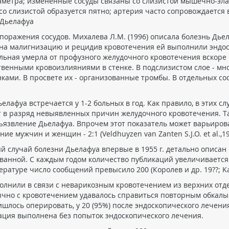
аметра; измененные сосуды связаны со слизистой мышечно-эла
а со слизистой образуется пятно; артерия часто сопровождаетс
 Дьелафуа
поражения сосудов. Михалева Л.М. (1996) описала болезнь Дье
ем на малигнизацию и рецидив кровотечения ей выполнили энд
льная умерла от профузного желудочного кровотечения вскоре
твенными кровоизлияниями в стенке. В подслизистом слое - 
ами. В просвете их - организованные тромбы. В отдельных сос
елафуа встречается у 1-2 больных в год. Как правило, в этих 
 в разряд невыявленных причин желудочного кровотечения. Так
ъязвление Дьелафуа. Впрочем этот показатель может варьирова
е мужчин и женщин - 2:1 (Veldhuyzen van Zanten S.J.O. et al.,1986; 
случай болезни Дьелафуа впервые в 1955 г. детально описан В
ванной. С каждым годом количество публикаций увеличивается (2
туре число сообщений превысило 200 (Королев и др. 19??; Kaufma
выполнили в связи с неварикозным кровотечением из верхних отд
чно с кровотечением удавалось справиться повторным обкал
шлось оперировать, у 20 (95%) после эндоскопического лечени
ация выполнена без попыток эндоскопического лечения.