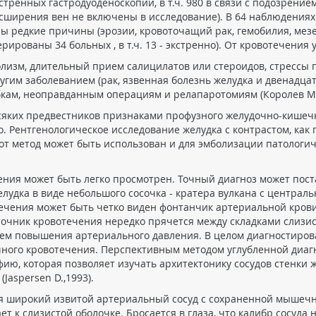
экстренных гастродуоденоскопий, в т.ч. 980 в связи с подозрени
сширения вен не включены в исследование). В 64 наблюдениях -
ны редкие причины (эрозии, кровоточащий рак, гемобилия, мез
рованы 34 больных , в т.ч. 13 - экстренно). От кровотечения у
лизм, длительный прием салицилатов или стероидов, стрессы 
угим заболеванием (рак, язвенная болезнь желудка и двенадцат
 неоправданным операциям и релапаротомиям (Королев М.П., 1999;
всяких предвестников признаками профузного желудочно-кишеч
о. Рентгенологическое исследование желудка с контрастом, как
т метод может быть использован и для эмболизации патологическ
ния может быть легко просмотрен. Точный диагноз может пост
лудка в виде небольшого сосочка - кратера вулкана с центра
ечения может быть четко виден фонтанчик артериальной крови.
сточник кровотечения нередко прячется между складками слизи
ем повышения артериального давления. В целом диагностиров
чного кровотечения. Перспективным методом углубленной диаг
ию, которая позволяет изучать архитектонику сосудов стенки
Jaspersen D.,1993).
я широкий извитой артериальный сосуд с сохраненной мышечн
т к слизистой оболочке. Бросается в глаза, что калибр сосуда 