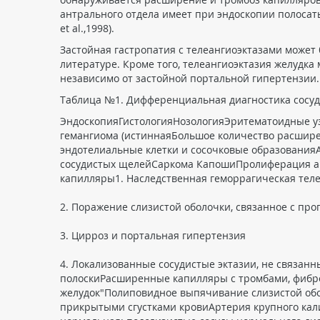
антрального отдела имеет при эндоскопии полосатый
et al.,1998).
Застойная гастропатия с телеангиоэктазами может
литературе. Кроме того, телеангиоэктазия желудк
независимо от застойной портальной гипертензии.
Таблица №1. Дифференциальная диагностика сосуд
ЭндоскопияГистологияНозологияЭритематоидные у
гемангиома (истиннаяБольшое количество расшир
эндотелиальные клетки и сосочковые образовани
сосудистых щелейСаркома КапошиПролиферация ар
капилляры1. Наследственная геморрагическая тел
2. Поражение слизистой оболочки, связанное с п
3. Цирроз и портальная гипертензия
4. Локализованные сосудистые эктазии, не связа
полоскиРасширенные капилляры с тромбами, фибр
желудок"Полиповидное выпячивание слизистой обол
прикрытыми сгустками кровиАртерия крупного кали