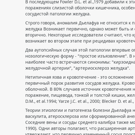
В последующем Fowler D.L. et al.,1979 добавили 
поражениях слизистой оболочки кишечника, особен
сосудистой патологии желудка.
Строго говоря, аномалия Дьелафуа не относится к
желудка Возникает первично, однако может быть 
вторично. Некоторые исследователи считают, что 
возникает во втором этапе при рецидивах кровотечени
Два аутопсийных случая этой патологии впервые опис
нозологическую форму - "простое изъязвление". В
наиболее часто встречаются синонимы: "кирзоидна
желудочной артерии", "артериосклероз желудка".
Нетипичная язва и кровотечение - это осложнение
первичный порок развития сосудов желудка. Кров
оболочкой. В 80% случаев источник кровотечения н
поражение, пищевода, тонкой и толстой кишки, желчн
D.M., et al.1994; Yarze J.C. et al., 2000; Blecker D. et al.
Теории этиологии и патогенеза болезни Дьелафуа 
васкулита, атеросклероза или сформированной анев
Соседние вены и сосуды среднего калибра также мо
1990). Одни авторы полагают, что расширенная арт
утверждают, что первично измененный сосуд просто пр