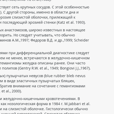
твует сеть крупных сосудов. С этой особенностью
. С другой стороны, именно в области дна и
Эрозия слизистой оболочки, прилежащей к
последующей эрозией стенки (Katz et al. 1993).
ых анастомозов, широко известных в настоящее
порить. Но следует учитывать, что обычно
ов А.М.,1997; Федоров В.Д. и др.,1999; Scheider
иями при дифференциальной диагностике следует
тем не менее, встречаются в желудочно-кишечном
гемангиомы желудка описаны ранее. Они часто
ов (Gentry R.W. et al., 1949; Bongiovi J.J.,1967).
х) пузырчатых невусов (blue rubber bleb nevus
ми в виде эластичных пузырчатых бляшек,
 обратив внимание на сочетание с гемангиомами
 al., 2000).
рными желудочно-кишечными кровотечениями. В
к нозологическая форма в 1984 г. M.Jabbari et al.
 на слизистой оболочке. Гистологически обычно
мышечной гиперплазией. Слизистая оболочка