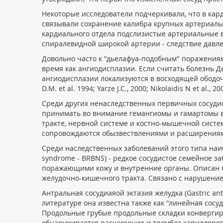
Некоторые исследователи подчеркивали, что в кард
связывали сохранение калибра крупных артериальных
кардиального отдела подслизистые артериальные в
спиралевидной широкой артерии - следствие давлен
Довольно часто к "дьелафуа-подобным" поражениям
время как ангиодисплазии. Если считать болезнь Д
ангиодисплазии локализуются в восходящей ободочн
D.M. et al. 1994; Yarze J.C., 2000; Nikolaidis N et al., 20
Среди других ненаследственных первичных сосуди
принимать во внимание гемангиомы и гамартомы вн
тракте, нервной системе и костно-мышечной сист
сопровождаются обызвествлениями и расширениями сос
Среди наследственных заболеваний этого типа наиб
syndrome - BRBNS) - редкое сосудистое семейное 
поражающими кожу и внутренние органы. Описан G.
желудочно-кишечного тракта. Связано с нарушением а
Антральная сосудиаяой эктазия желудка (Gastric a
литературе она известна также как "линейная сосуд
Продольные грубые продольные складки конвергиру
обнаруживается расширение и тромбоз капилляров