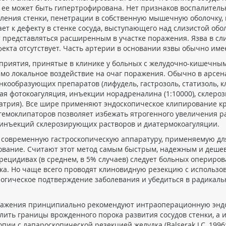
ее может быть гипертрофирована. Нет признаков воспалительн
вления стенки, пенетрации в собственную мышечную оболочку,
т к дефекту в стенке сосуда, выступающего над слизистой обо
 представляться расширенным в участке поражения. Язва в сли
екта отсутствует. Часть артерии в основании язвы обычно имее
риятия, принятые в клинике у больных с желудочно-кишечным
о локальное воздействие на очаг поражения. Обычно в арсен
кообразующих препаратов (лифудель, гастрозоль, статизоль, кл
рная фотокоагуляция, инъекции норадреналина (1:10000), скле
 натрия). Все шире применяют эндоскопическое клипирование 
гемоклипаторов позволяет избежать ятрогенного увеличения р
е инъекций склерозирующих растворов и диатермокоагуляции.
вать современную гастроскопическую аппаратуру, применяемую дл
ование. Считают этот метод самым быстрым, надежным и дешев
ецидивах (в среднем, в 5% случаев) следует больных опериров
ка. Но чаще всего проводят клиновидную резекцию с использ
огическое подтверждение заболевания и убедиться в радикальн
оражения принципиально рекомендуют интраоперационную эндо
елить границы врожденного порока развития сосудов стенки, а 
с лапароскопической резекцией желудка (Balserak J.C.,1996; Dr