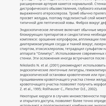
расширенная артерия кажется нормальной. Стенка 
дистрофического обызвествления, глубокого изъяз
выраженного атеросклероза. Тромб обычно прилегае
просвет желудка, поэтому подслизистый слой может
типичной для пептической язвы. Фиброз вокруг деф
Эндоскопическое лечение включает обычные мероп
блокирующих препаратов и сандостатина необходим
комплексе: орошение копрофером, аппликации плен
диатермокоагуляция сосуда и тканей вокруг, лазе
спиртом, этоксисклеролом, тетрадоцил сульфатом
аппарата "Олимпус". Использование современных 
стенки. Эти осложнения иногда встречаются посл
Nikolaidis N. et al. (2001) рекомендуют использо
эндоскопические ленточные лигатуры, гемоклипир
эндоскопической остановки кровотечения или при р
прошиванием кровоточащего участка стенки желуд
кровоточащего участка позволяет получить морфол
Z. et al., 1995; Rollhauser C., Fleischer D.E., 2002).
Некоторые хирурги в случаях множественности п
и открытого доступа, позволяет более точно опред
используют и пропагандируют комбинацию эндоскопии 