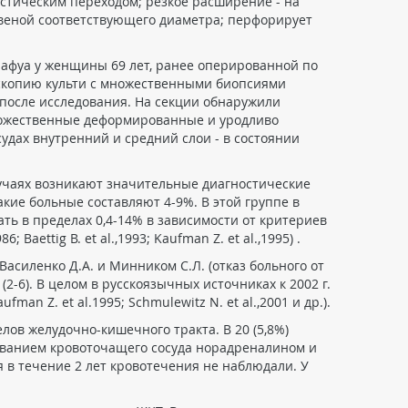
стическим переходом; резкое расширение - на
я веной соответствующего диаметра; перфорирует
лафуа у женщины 69 лет, ранее оперированной по
оскопию культи с множественными биопсиями
 после исследования. На секции обнаружили
множественные деформированные и уродливо
удах внутренний и средний слои - в состоянии
случаях возникают значительные диагностические
ие больные составляют 4-9%. В этой группе в
ть в пределах 0,4-14% в зависимости от критериев
Baettig B. et al.,1993; Kaufman Z. et al.,1995) .
асиленко Д.А. и Минником С.Л. (отказ больного от
-6). В целом в русскоязычных источниках к 2002 г.
n Z. et al.1995; Schmulewitz N. et al.,2001 и др.).
елов желудочно-кишечного тракта. В 20 (5,8%)
ыванием кровоточащего сосуда норадреналином и
я в течение 2 лет кровотечения не наблюдали. У