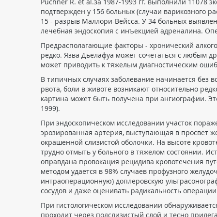
Puchner R. et al.за 1987-1993 гг. выполнили 11078 
подтвержден у 156 больных (случаи варикозного ра
15 - разрыв Маллори-Вейсса. У 34 больных выявле
лечебная эндоскопия с инъекцией адреналина. Опери
Предрасполагающие факторы - хронический алкого
редко. Язва Дьелафуа может сочетаться с любым др
может приводить к тяжелым диагностическим ошибкам,
В типичных случаях заболевание начинается без 
рвота, боли в животе возникают относительно редк
картина может быть получена при ангиографии. Это
1999).
При эндоскопическом исследовании участок пораже
эрозированная артерия, выступающая в просвет же
окрашенной слизистой оболочки. На высоте кровот
трудно отмыть у больного в тяжелом состоянии. И
оправдана провокация рецидива кровотечения пут
методом удается в 98% случаев профузного желудо
интраоперационную) доплеровскую ультрасонограф
сосудов и даже оценивать радикальность операции (
При гистологическом исследовании обнаруживаетс
проходит через подслизистый слой и тесно прилегае