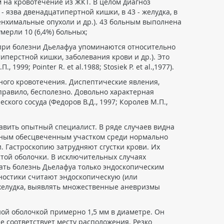
ем на кровотечение из ЖКТ. В целом диагноз
 язва двенадцатипертной кишки, в 43 - желудка, в
енхимальные опухоли и др.). 43 больным выполнена
мерли 10 (6,4%) больных;
при болезни Дьелафуа упоминаются относительно
иперстной кишки, заболевания крови и др.). Это
 Pointer R. et al.1988; Stosiek P. et al.,1977).
ного кровотечения. Диспептические явления,
 правило, бесполезно. Довольно характерная
ого сосуда (Федоров В.Д., 1997; Королев М.П.,
авить опытный специалист. В ряде случаев видна
льным обесцвеченным участком среди нормально
 Гастроскопию затрудняют сгустки крови. Их
стой оболочки. В исключительных случаях
ать болезнь Дьелафуа только эндоскопическим
ностики считают эндоскопическую (или
 желудка, выявлять множественные аневризмы
ой оболочкой примерно 1,5 мм в диаметре. Он
не соответствует месту расположения. Резко