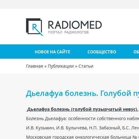
Перейти к основному содержанию
НОВОЕ НА САЙТЕ
СООБЩЕСТВО
ОБ
Главная
»
Публикации
»
Статьи
Вы здесь
Дьелафуа болезнь. Голубой п
Дьелафуа болезнь (голубой пузырчатый невус).
Болезнь Дьелафуа: особенности собственного набл
И.В. Кузьмин, И.В. Булычева, Н.П. Забазный, Б.С. Ле
Московская городская онкологическая больница № 