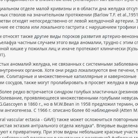
иальном отделе малой кривизны и в области дна желудка отсутс
 стволов на значительном протяжении (Barlow T.F. et al.,1951)
етви отходят непосредственно от левой желудочной артерии. 
ие ее ствола или локального гастрита с нарушением трофики и 
 относят также другие виды пороков развития артерио-венозн
ьелафуа частным случаем этого вида аномалии, трудно с этим с
ой кишке у пожилых лиц и иначе протекают клинически (Кузьмин
01).
стых аномалий желудка, не связанных с системными заболеван
утренних органов. Хотя они редко локализуются вне печени, 
еме. Солитарные и множественные капиллярные и кавернозные 
удов, также могут пролабировать в просвет желудка в виде полип
олее редко встречается синдром голубых эластичных (резиновы
заболевание, проявляющееся множественными голубыми невуса
Gascoyen в 1860 г., но в M.W.Bean in 1958 предложил термин,
нгиогенеза. С 1966 г. описано более 60 наблюдений (Atten M. et
ntral vascular ectasia - GAVE) также может осложниться повто
истая эктазия антрального отдела желудка". Впервые выделена ка
ют к привратнику. При этом видны небольшие красные участки
 собственной пластинки в сочетании с реактивной фиброзно-