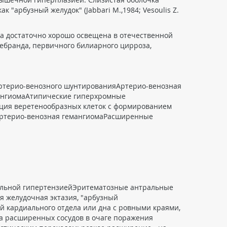
 "арбузный желудок" (Jabbari M.,1984; Vesoulis Z.
на достаточно хорошо освещена в отечественной
лебранда, первичного билиарного цирроза,
ртерио-венозного шунтированияАртерио-венозная
мангиомаАтипические гиперхромные
ция веретенообразных клеток с формированием
Артерио-венозная гемангиомаРасширенные
тальной гипертензиейЭритематозные антральные
 желудочная эктазия, "арбузный
й кардиального отдела или дна с ровными краями,
ка расширенных сосудов в очаге поражения