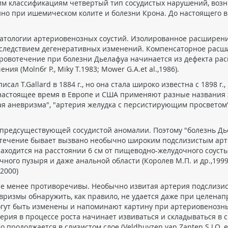
к этим классификациям четвертый тип сосудистых нарушений, в
но при ишемическом колите и болезни Крона. До настоящего в
 патологии артериовенозных соустий. Изолированное расширен
и следствием дегенеративных изменений. Компенсаторное рас
кровотечение при болезни Дьелафуа начинается из дефекта ра
я (Molnбr P., Mikу T.1983; Mower G.A.et al.,1986).
ал T.Gallard в 1884 г., но она стала широко известна с 1898 г.,
 настоящее время в Европе и США применяют разные названия 
я аневризма", "артерия желудка с персистирующим просветом"
 предсуществующей сосудистой аномалии. Поэтому "болезнь Дь
отечение бывает вызвано необычно широким подслизистым арт
аходится на расстоянии 6 см от пищеводно-желудочного соусть
ого пузыря и даже анальной области (Королев М.П. и др.,1999; Ve
, 2000)
не менее противоречивы. Необычно извитая артерия подслизис
ризмы обнаружить, как правило, не удается даже при целенапр
гут быть изменены и напоминают картину при артериовенозных а
ерия в процессе роста начинает извиваться и складываться в с
одолжается в слизистом слое (Veldhuyzen van Zanten S.J.O. et al.