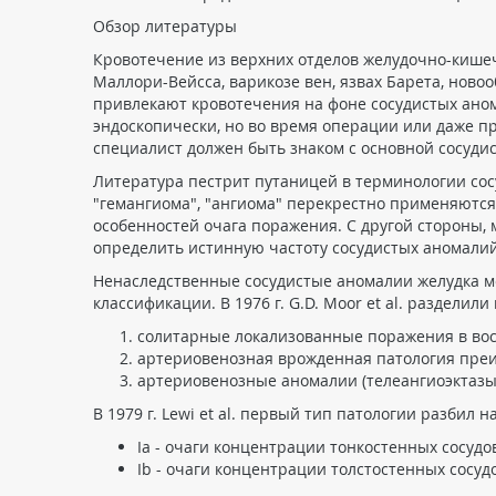
Обзор литературы
Кровотечение из верхних отделов желудочно-кишечн
Маллори-Вейсса, варикозе вен, язвах Барета, ново
привлекают кровотечения на фоне сосудистых аном
эндоскопически, но во время операции или даже 
специалист должен быть знаком с основной сосуд
Литература пестрит путаницей в терминологии сос
"гемангиома", "ангиома" перекрестно применяются
особенностей очага поражения. С другой стороны,
определить истинную частоту сосудистых аномалий
Ненаследственные сосудистые аномалии желудка мо
классификации. В 1976 г. G.D. Moor et al. раздел
солитарные локализованные поражения в вос
артериовенозная врожденная патология преим
артериовенозные аномалии (телеангиоэктазы
В 1979 г. Lewi et al. первый тип патологии разбил н
Ia - очаги концентрации тонкостенных сосудо
Ib - очаги концентрации толстостенных сосуд