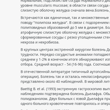
нормальная; подслизистые сосуды нормального ди
уровне muscularis mucosae; в области связи сосуд
слизистую оболочку желудка сначала вена.Болезнь
Встречаются как единичные, так и множественные 
поводу "полипоза желудка". В связи с подозрени
полиповидных образований до 5 мм в диаметре. Бо
атрофичную слизистую оболочку желудка с множес
сформированные сосуды с резко утолщенными стенк
некроза и некробиоза.
В крупных центрах экстренной хирургии болезнь Дь
трудности. Нередко сосудистые аномалии попадают
среднем у 1-2% в конечном итоге обнаруживают из
отбора. Средний возраст - 54 (16-96) года. Соотношени
В отечественной литературе типичный аутопсийный 
операции). Болезнь так и осталась неклассифициро
представлено около 40 наблюдений. В мировой литера
Baettig B. et al. (1993) экстренную гастроскопию 
наблюдениях подтверждена болезнь Дьелафуа. Обы
полидоканолом. Двух больных с язвой Дьелафуа при
одного больного кровотечение повторилось и опер