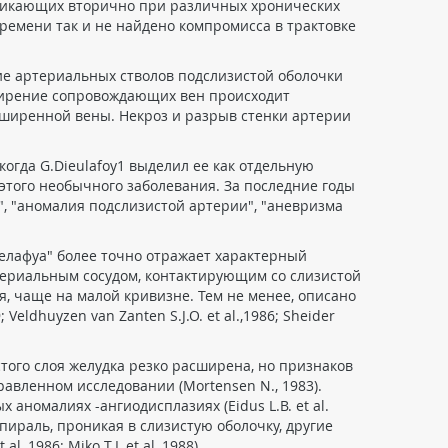
озникающих вторично при различных хронических
ремени так и не найдено компромисса в трактовке
ие артериальных стволов подслизистой оболочки
ширение сопровождающих вен происходит
сширенной вены. Некроз и разрыв стенки артерии
 когда G.Dieulafoy1 выделил ее как отдельную
этого необычного заболевания. За последние годы
, "аномалия подслизистой артерии", "аневризма
елафуа" более точно отражает характерный
ериальным сосудом, контактирующим со слизистой
я, чаще на малой кривизне. Тем не менее, описано
ldhuyzen van Zanten S.J.O. et al.,1986; Sheider
того слоя желудка резко расширена, но признаков
авленном исследовании (Mortensen N., 1983).
номалиях -ангиодисплазиях (Eidus L.B. et al.
пираль, проникая в слизистую оболочку, другие
,1986;.Miko T.L et al.,1988).