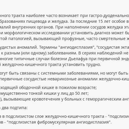
ого тракта наиболее часто возникает при гастро-дуоденальной 
образованиях пищевода и желудка. За последние 15 лет особое 
алий внутренних органов. При наполнении сосудов желудка эт
при морфологическом исследовании установить диагноз может 
истой патологией, вызывающей профузные, часто смертельные 
удистых аномалий. Термины "ангиодисплазия", "сосудистая экт
 к разным (или одному) заболеваниям. В сериях наблюдений н
 многие типичные случаи болезни Дьелафуа при первичной энд
 желудочно-кишечного тракта установить трудно.
гут быть связаны с системными заболеваниями, но могут быть
или первичные сосудистые неварикозные аномалии желудочно-киш
ходящей ободочной кишке в пожилом возрасте;
ущественно тонкой кишки у лиц до 50 лет;
), вызывающие кровотечения у больных с геморрагическим ан
а два подтипа:
в в подслизистом слое желудочно-кишечного тракта - "подслиз
ов - "подслизистая фибромускулярная ангиодисплазия".