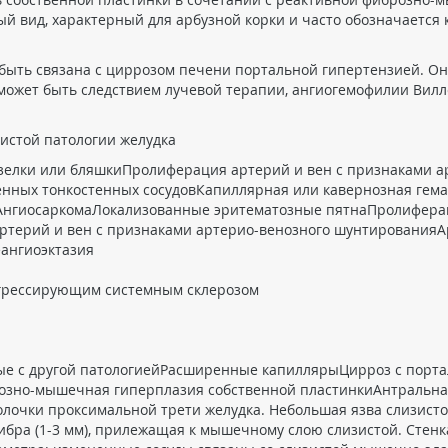
 вид, характерный для арбузной корки и часто обозначается как
 быть связана с циррозом печени портальной гипертензией. О
а может быть следствием лучевой терапии, ангиогемофилии Вил
истой патологии желудка
зелки или бляшкиПролиферация артерий и вен с признаками а
енных тонкостенных сосудовКапиллярная или кавернозная ге
яАнгиосаркомаЛокализованные эритематозные пятнаПролифера
терий и вен с признаками артерио-венозного шунтирования
еангиоэктазия
рогрессирующим системным склерозом
нные с другой патологиейРасширенные капиллярыЦирроз с пор
озно-мышечная гиперплазия собственной пластинкиАнтральная
очки проксимальной трети желудка. Небольшая язва слизисто
бра (1-3 мм), прилежащая к мышечному слою слизистой. Стен