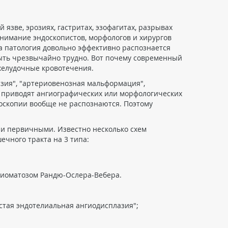
язве, эрозиях, гастритах, эзофагитах, разрывах
внимание эндоскопистов, морфологов и хирургов
а патология довольно эффективно распознается
быть чрезвычайно трудно. Вот почему современный
желудочные кровотечения.
азия", "артериовенозная мальформация",
е приводят ангиографических или морфологических
оскопии вообще не распознаются. Поэтому
 и первичными. Известно несколько схем
ечного тракта на 3 типа:
гиоматозом Рандю-Ослера-Вебера.
истая эндотелиальная ангиодисплазия";