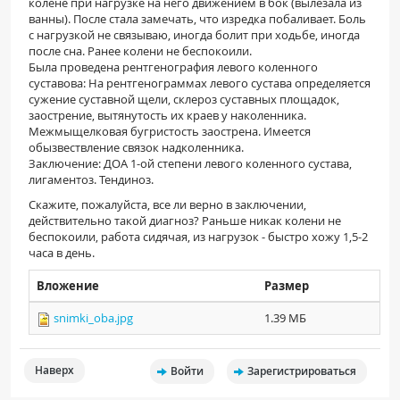
колене при нагрузке на него движением в бок (вылезала из
ПАЦИЕНТАМ
ванны). После стала замечать, что изредка побаливает. Боль
с нагрузкой не связываю, иногда болит при ходьбе, иногда
после сна. Ранее колени не беспокоили.
Где пройти обследование
Была проведена рентгенография левого коленного
суставова: На рентгенограммах левого сустава определяется
Компьютерная томография (КТ)
сужение суставной щели, склероз суставных площадок,
заострение, вытянутость их краев у наколенника.
Магнитно-резонансная томография (МРТ)
Межмыщелковая бугристость заострена. Имеется
Спросить врача
обызвествление связок надколенника.
Заключение: ДОА 1-ой степени левого коленного сустава,
лигаментоз. Тендиноз.
ПОМОЩЬ
Скажите, пожалуйста, все ли верно в заключении,
действительно такой диагноз? Раньше никак колени не
беспокоили, работа сидячая, из нагрузок - быстро хожу 1,5-2
часа в день.
Вложение
Размер
snimki_oba.jpg
1.39 МБ
Наверх
Войти
Зарегистрироваться