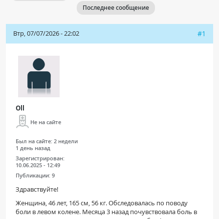
Последнее сообщение
Чат RADIOMED
Втр, 07/07/2026 - 22:02
#1
ОБРАЗОВАНИЕ
Интерактивные задания
Презентации
Публикации
Видео
Oll
Журнал "Лучевая диагностика и терапия"
Не на сайте
Был на сайте:
2 недели
1 день назад
Зарегистрирован:
10.06.2025 - 12:49
Публикации:
9
Здравствуйте!
Женщина, 46 лет, 165 см, 56 кг. Обследовалась по поводу
КНИЖНЫЙ МАГАЗИН
боли в левом колене. Месяца 3 назад почувствовала боль в