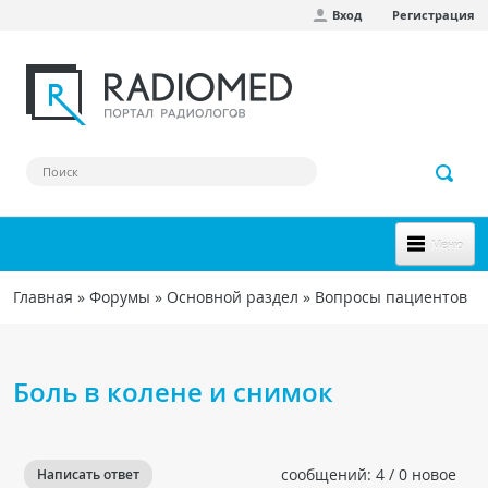
Вход
Регистрация
Перейти к основному содержанию
Меню
НОВОЕ НА САЙТЕ
Главная
»
Форумы
»
Основной раздел
»
Вопросы пациентов
Вы здесь
СООБЩЕСТВО
Клинические наблюдения
Боль в колене и снимок
Форум
Наш сборник ссылок
сообщений: 4 / 0 новое
Написать ответ