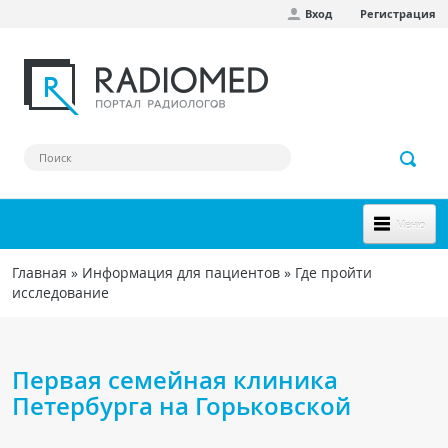
Вход
Регистрация
Перейти к основному содержанию
Меню
НОВОЕ НА САЙТЕ
Главная
»
Информация для пациентов
»
Где пройти
Вы здесь
исследование
СООБЩЕСТВО
Клинические наблюдения
Первая семейная клиника
Форум
Петербурга на Горьковской
Наш сборник ссылок