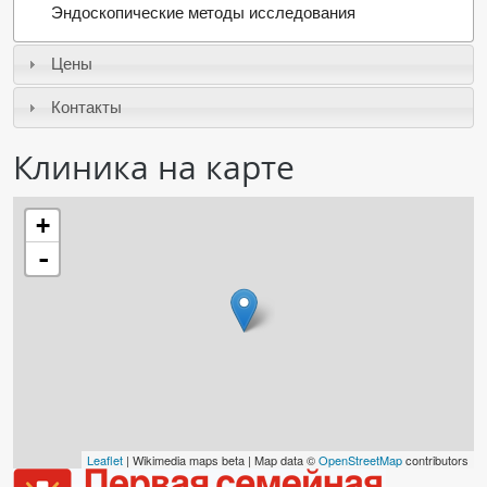
Эндоскопические методы исследования
ПАЦИЕНТАМ
Цены
Где пройти обследование
Контакты
Компьютерная томография (КТ)
Магнитно-резонансная томография (МРТ)
Клиника на карте
Спросить врача
+
ПОМОЩЬ
-
Leaflet
| Wikimedia maps beta | Map data ©
OpenStreetMap
contributors