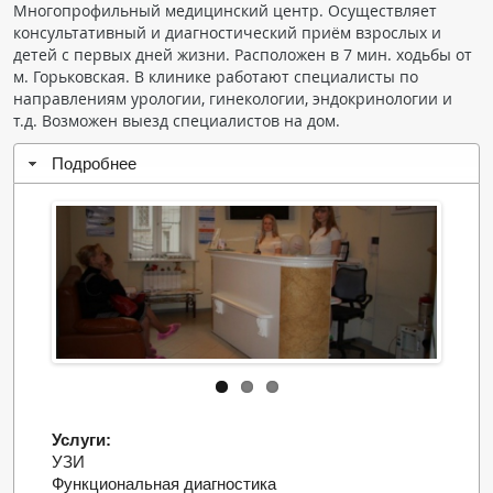
Многопрофильный медицинский центр. Осуществляет
Чат RADIOMED
консультативный и диагностический приём взрослых и
детей с первых дней жизни. Расположен в 7 мин. ходьбы от
м. Горьковская. В клинике работают специалисты по
ОБРАЗОВАНИЕ
направлениям урологии, гинекологии, эндокринологии и
т.д. Возможен выезд специалистов на дом.
Интерактивные задания
Подробнее
Презентации
Публикации
Видео
Журнал "Лучевая диагностика и терапия"
Услуги:
УЗИ
КНИЖНЫЙ МАГАЗИН
Функциональная диагностика