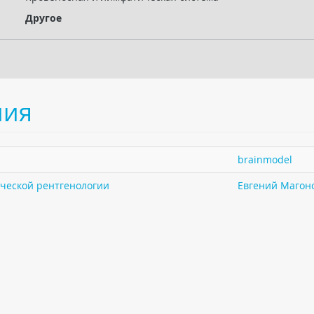
Другое
ния
brainmodel
ической рентгенологии
Евгений Магон