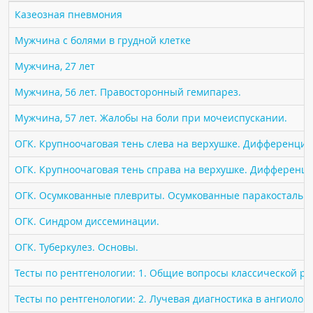
ПАЦИЕНТАМ
Казеозная пневмония
Мужчина с болями в грудной клетке
Где пройти обследование
Мужчина, 27 лет
Компьютерная томография (КТ)
Магнитно-резонансная томография (МРТ)
Мужчина, 56 лет. Правосторонный гемипарез.
Спросить врача
Мужчина, 57 лет. Жалобы на боли при мочеиспускании.
ОГК. Крупноочаговая тень слева на верхушке. Дифференциа
ПОМОЩЬ
ОГК. Крупноочаговая тень справа на верхушке. Дифференци
ОГК. Осумкованные плевриты. Осумкованные паракостальн
ОГК. Синдром диссеминации.
ОГК. Туберкулез. Основы.
Тесты по рентгенологии: 1. Общие вопросы классической р
Тесты по рентгенологии: 2. Лучевая диагностика в ангиолог