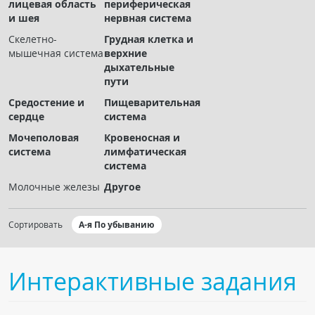
лицевая область
периферическая
Чат RADIOMED
и шея
нервная система
Скелетно-
Грудная клетка и
ОБРАЗОВАНИЕ
мышечная система
верхние
дыхательные
пути
Интерактивные задания
Средостение и
Пищеварительная
Презентации
сердце
система
Публикации
Мочеполовая
Кровеносная и
Видео
система
лимфатическая
система
Журнал "Лучевая диагностика и терапия"
Молочные железы
Другое
Сортировать
А-я По убыванию
Интерактивные задания
КНИЖНЫЙ МАГАЗИН