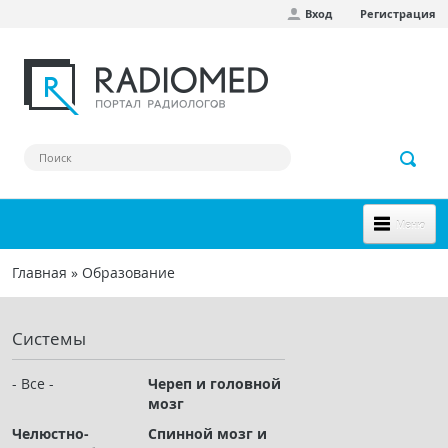
Вход
Регистрация
Перейти к основному содержанию
Меню
НОВОЕ НА САЙТЕ
Главная
»
Образование
Вы здесь
СООБЩЕСТВО
Системы
Клинические наблюдения
Форум
- Все -
Череп и головной
мозг
Наш сборник ссылок
Челюстно-
Спинной мозг и