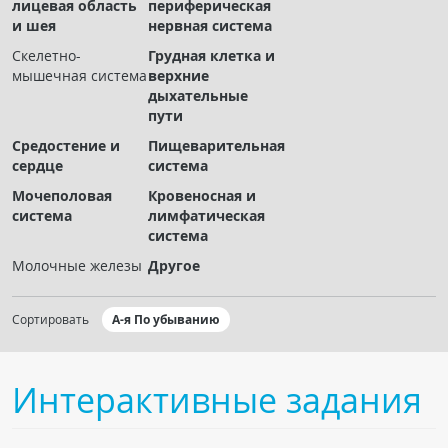
лицевая область
периферическая
Чат RADIOMED
и шея
нервная система
Скелетно-
Грудная клетка и
ОБРАЗОВАНИЕ
мышечная система
верхние
дыхательные
пути
Интерактивные задания
Средостение и
Пищеварительная
Презентации
сердце
система
Публикации
Мочеполовая
Кровеносная и
Видео
система
лимфатическая
система
Журнал "Лучевая диагностика и терапия"
Молочные железы
Другое
Сортировать
А-я По убыванию
Интерактивные задания
КНИЖНЫЙ МАГАЗИН