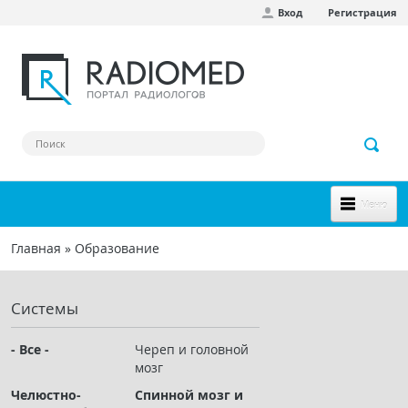
Вход
Регистрация
Перейти к основному содержанию
Меню
НОВОЕ НА САЙТЕ
Главная
»
Образование
Вы здесь
СООБЩЕСТВО
Системы
Клинические наблюдения
Форум
- Все -
Череп и головной
мозг
Наш сборник ссылок
Челюстно-
Спинной мозг и