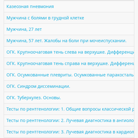
ПАЦИЕНТАМ
Казеозная пневмония
Мужчина с болями в грудной клетке
Где пройти обследование
Мужчина, 27 лет
Компьютерная томография (КТ)
Магнитно-резонансная томография (МРТ)
Мужчина, 57 лет. Жалобы на боли при мочеиспускании.
Спросить врача
ОГК. Крупноочаговая тень слева на верхушке. Дифференциа
ОГК. Крупноочаговая тень справа на верхушке. Дифференци
ПОМОЩЬ
ОГК. Осумкованные плевриты. Осумкованные паракостальн
ОГК. Синдром диссеминации.
ОГК. Туберкулез. Основы.
Тесты по рентгенологии: 1. Общие вопросы классической р
Тесты по рентгенологии: 2. Лучевая диагностика в ангиолог
Тесты по рентгенологии: 3. Лучевая диагностика в кардиоло