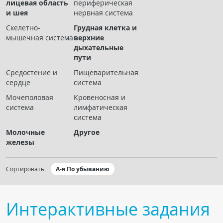
лицевая область
периферическая
Чат RADIOMED
и шея
нервная система
Скелетно-
Грудная клетка и
ОБРАЗОВАНИЕ
мышечная система
верхние
дыхательные
пути
Интерактивные задания
Средостение и
Пищеварительная
Презентации
сердце
система
Публикации
Мочеполовая
Кровеносная и
Видео
система
лимфатическая
система
Журнал "Лучевая диагностика и терапия"
Молочные
Другое
железы
Сортировать
А-я По убыванию
Интерактивные задания
КНИЖНЫЙ МАГАЗИН