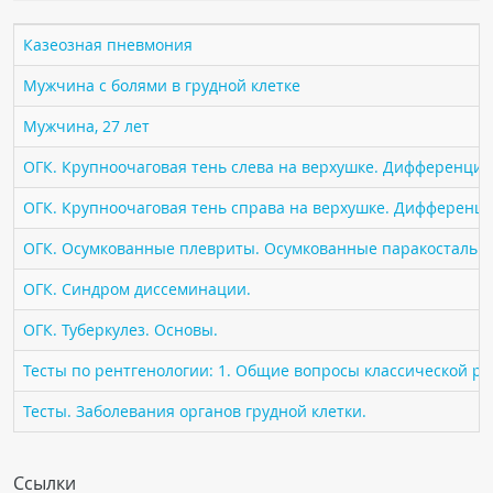
ПАЦИЕНТАМ
Казеозная пневмония
Где пройти обследование
Мужчина с болями в грудной клетке
Компьютерная томография (КТ)
Мужчина, 27 лет
Магнитно-резонансная томография (МРТ)
ОГК. Крупноочаговая тень слева на верхушке. Дифференциа
Спросить врача
ОГК. Крупноочаговая тень справа на верхушке. Дифференци
ПОМОЩЬ
ОГК. Осумкованные плевриты. Осумкованные паракостальн
ОГК. Синдром диссеминации.
ОГК. Туберкулез. Основы.
Тесты по рентгенологии: 1. Общие вопросы классической р
Тесты. Заболевания органов грудной клетки.
Ссылки