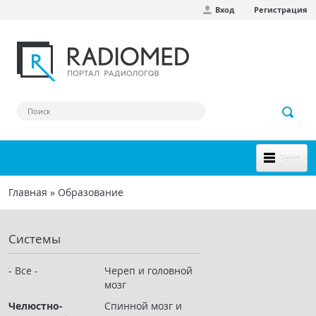
Вход
Регистрация
Перейти к основному содержанию
Меню
НОВОЕ НА САЙТЕ
Главная
»
Образование
Вы здесь
СООБЩЕСТВО
Системы
Клинические наблюдения
Форум
- Все -
Череп и головной
мозг
Наш сборник ссылок
Челюстно-
Спинной мозг и