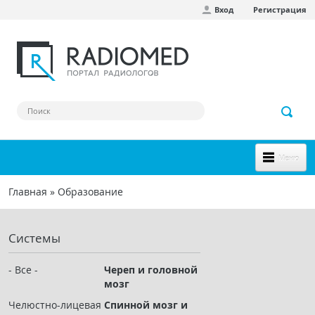
Вход
Регистрация
Перейти к основному содержанию
Меню
НОВОЕ НА САЙТЕ
Главная
»
Образование
Вы здесь
СООБЩЕСТВО
Системы
Клинические наблюдения
Форум
- Все -
Череп и головной
мозг
Наш сборник ссылок
Челюстно-лицевая
Спинной мозг и