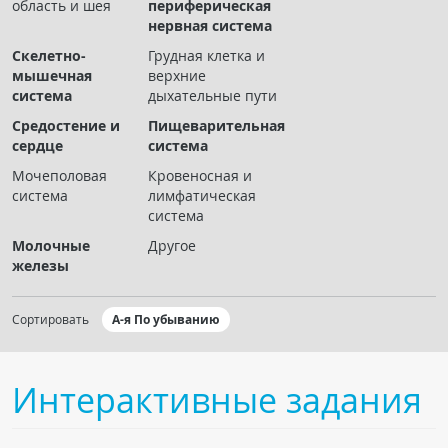
область и шея
периферическая
Чат RADIOMED
нервная система
Скелетно-
Грудная клетка и
ОБРАЗОВАНИЕ
мышечная
верхние
система
дыхательные пути
Интерактивные задания
Средостение и
Пищеварительная
сердце
система
Презентации
Мочеполовая
Кровеносная и
Публикации
система
лимфатическая
Видео
система
Журнал "Лучевая диагностика и терапия"
Молочные
Другое
железы
Сортировать
А-я По убыванию
Интерактивные задания
КНИЖНЫЙ МАГАЗИН