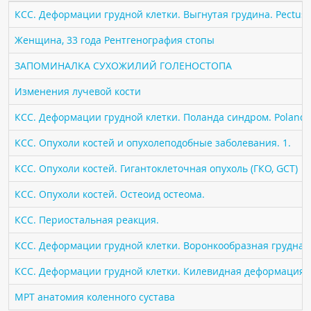
ПАЦИЕНТАМ
КСС. Деформации грудной клетки. Выгнутая грудина. Pectus 
Женщина, 33 года Рентгенография стопы
Где пройти обследование
ЗАПОМИНАЛКА СУХОЖИЛИЙ ГОЛЕНОСТОПА
Компьютерная томография (КТ)
Магнитно-резонансная томография (МРТ)
Изменения лучевой кости
Спросить врача
КСС. Деформации грудной клетки. Поланда синдром. Poland 
КСС. Опухоли костей и опухолеподобные заболевания. 1.
ПОМОЩЬ
КСС. Опухоли костей. Гигантоклеточная опухоль (ГКО, GCT)
КСС. Опухоли костей. Остеоид остеома.
КСС. Периостальная реакция.
КСС. Деформации грудной клетки. Воронкообразная грудная к
КСС. Деформации грудной клетки. Килевидная деформация гр
МРТ анатомия коленного сустава