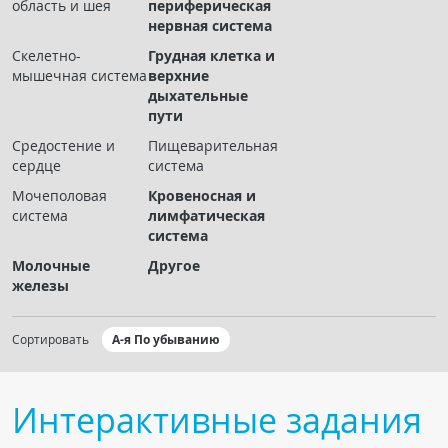
область и шея
периферическая
Чат RADIOMED
нервная система
Скелетно-
Грудная клетка и
ОБРАЗОВАНИЕ
мышечная система
верхние
дыхательные
пути
Интерактивные задания
Средостение и
Пищеварительная
Презентации
сердце
система
Публикации
Мочеполовая
Кровеносная и
Видео
система
лимфатическая
система
Журнал "Лучевая диагностика и терапия"
Молочные
Другое
железы
Сортировать
А-я По убыванию
Интерактивные задания
КНИЖНЫЙ МАГАЗИН