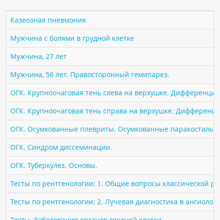
ПАЦИЕНТАМ
Казеозная пневмония
Где пройти обследование
Мужчина с болями в грудной клетке
Компьютерная томография (КТ)
Мужчина, 27 лет
Магнитно-резонансная томография (МРТ)
Мужчина, 56 лет. Правосторонный гемипарез.
Спросить врача
ОГК. Крупноочаговая тень слева на верхушке. Дифференциа
ПОМОЩЬ
ОГК. Крупноочаговая тень справа на верхушке. Дифференци
ОГК. Осумкованные плевриты. Осумкованные паракостальн
ОГК. Синдром диссеминации.
ОГК. Туберкулез. Основы.
Тесты по рентгенологии: 1. Общие вопросы классической р
Тесты по рентгенологии: 2. Лучевая диагностика в ангиолог
Тесты. Заболевания органов грудной клетки.