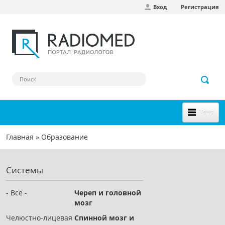
Вход
Регистрация
Перейти к основному содержанию
Меню
НОВОЕ НА САЙТЕ
Главная
»
Образование
Вы здесь
СООБЩЕСТВО
Системы
Клинические наблюдения
Форум
- Все -
Череп и головной
мозг
Наш сборник ссылок
Челюстно-лицевая
Спинной мозг и