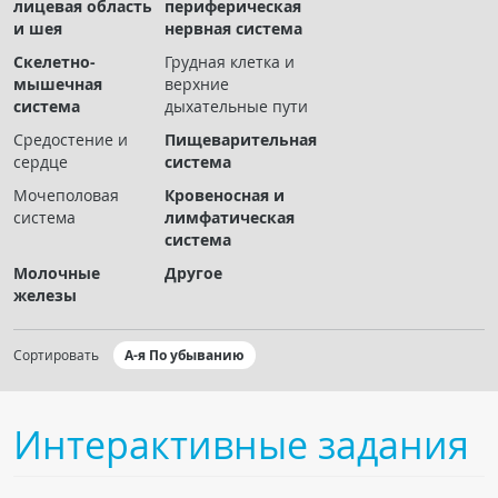
лицевая область
периферическая
Чат RADIOMED
и шея
нервная система
Скелетно-
Грудная клетка и
ОБРАЗОВАНИЕ
мышечная
верхние
система
дыхательные пути
Интерактивные задания
Средостение и
Пищеварительная
сердце
система
Презентации
Мочеполовая
Кровеносная и
Публикации
система
лимфатическая
Видео
система
Журнал "Лучевая диагностика и терапия"
Молочные
Другое
железы
Сортировать
А-я По убыванию
Интерактивные задания
КНИЖНЫЙ МАГАЗИН