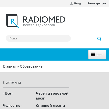
Вход
Регистрация
Перейти к основному содержанию
Меню
НОВОЕ НА САЙТЕ
Главная
»
Образование
Вы здесь
СООБЩЕСТВО
Системы
Клинические наблюдения
Форум
- Все -
Череп и головной
мозг
Наш сборник ссылок
Челюстно-
Спинной мозг и