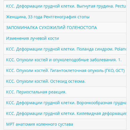
ПАЦИЕНТАМ
КСС. Деформации грудной клетки. Выгнутая грудина. Pectus 
Женщина, 33 года Рентгенография стопы
Где пройти обследование
ЗАПОМИНАЛКА СУХОЖИЛИЙ ГОЛЕНОСТОПА
Компьютерная томография (КТ)
Магнитно-резонансная томография (МРТ)
Изменения лучевой кости
Спросить врача
КСС. Деформации грудной клетки. Поланда синдром. Poland 
КСС. Опухоли костей и опухолеподобные заболевания. 1.
ПОМОЩЬ
КСС. Опухоли костей. Гигантоклеточная опухоль (ГКО, GCT)
КСС. Опухоли костей. Остеоид остеома.
КСС. Периостальная реакция.
КСС. Деформации грудной клетки. Воронкообразная грудная к
КСС. Деформации грудной клетки. Килевидная деформация гр
МРТ анатомия коленного сустава