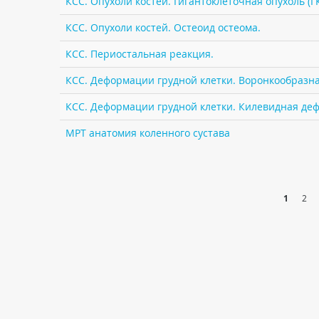
КСС. Опухоли костей. Гигантоклеточная опухоль (Г
КСС. Опухоли костей. Остеоид остеома.
КСС. Периостальная реакция.
КСС. Деформации грудной клетки. Воронкообразная
КСС. Деформации грудной клетки. Килевидная деф
МРТ анатомия коленного сустава
1
2