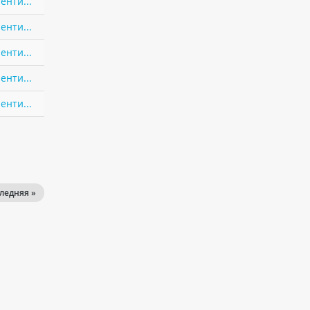
енти...
енти...
енти...
енти...
енти...
ледняя »