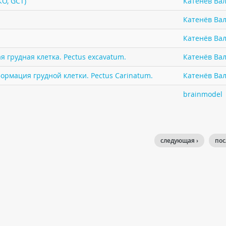
КО, GCT)
Катенёв Вал
Катенёв Вал
Катенёв Вал
 грудная клетка. Pectus excavatum.
Катенёв Вал
ормация грудной клетки. Pectus Carinatum.
Катенёв Вал
brainmodel
следующая ›
пос