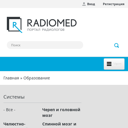
Вход
Регистрация
Перейти к основному содержанию
Меню
НОВОЕ НА САЙТЕ
Главная
»
Образование
Вы здесь
СООБЩЕСТВО
Системы
Клинические наблюдения
Форум
- Все -
Череп и головной
мозг
Наш сборник ссылок
Челюстно-
Спинной мозг и