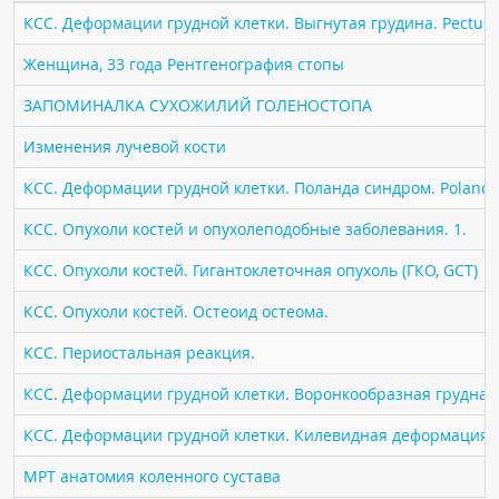
ПАЦИЕНТАМ
КСС. Деформации грудной клетки. Выгнутая грудина. Pectus 
Женщина, 33 года Рентгенография стопы
Где пройти обследование
ЗАПОМИНАЛКА СУХОЖИЛИЙ ГОЛЕНОСТОПА
Компьютерная томография (КТ)
Магнитно-резонансная томография (МРТ)
Изменения лучевой кости
Спросить врача
КСС. Деформации грудной клетки. Поланда синдром. Poland 
КСС. Опухоли костей и опухолеподобные заболевания. 1.
ПОМОЩЬ
КСС. Опухоли костей. Гигантоклеточная опухоль (ГКО, GCT)
КСС. Опухоли костей. Остеоид остеома.
КСС. Периостальная реакция.
КСС. Деформации грудной клетки. Воронкообразная грудная к
КСС. Деформации грудной клетки. Килевидная деформация гр
МРТ анатомия коленного сустава