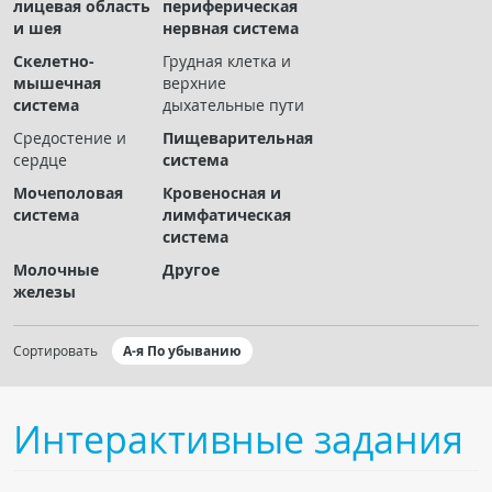
лицевая область
периферическая
Чат RADIOMED
и шея
нервная система
Скелетно-
Грудная клетка и
ОБРАЗОВАНИЕ
мышечная
верхние
система
дыхательные пути
Интерактивные задания
Средостение и
Пищеварительная
сердце
система
Презентации
Мочеполовая
Кровеносная и
Публикации
система
лимфатическая
Видео
система
Журнал "Лучевая диагностика и терапия"
Молочные
Другое
железы
Сортировать
А-я По убыванию
Интерактивные задания
КНИЖНЫЙ МАГАЗИН