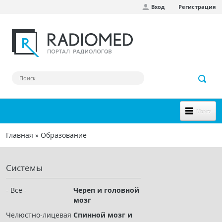
Вход
Регистрация
Перейти к основному содержанию
Меню
НОВОЕ НА САЙТЕ
Главная
»
Образование
Вы здесь
СООБЩЕСТВО
Системы
Клинические наблюдения
Форум
- Все -
Череп и головной
мозг
Наш сборник ссылок
Челюстно-лицевая
Спинной мозг и