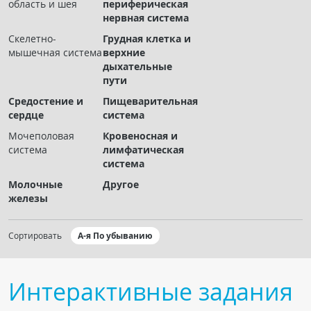
область и шея
периферическая
Чат RADIOMED
нервная система
Скелетно-
Грудная клетка и
ОБРАЗОВАНИЕ
мышечная система
верхние
дыхательные
пути
Интерактивные задания
Средостение и
Пищеварительная
Презентации
сердце
система
Публикации
Мочеполовая
Кровеносная и
Видео
система
лимфатическая
система
Журнал "Лучевая диагностика и терапия"
Молочные
Другое
железы
Сортировать
А-я По убыванию
Интерактивные задания
КНИЖНЫЙ МАГАЗИН