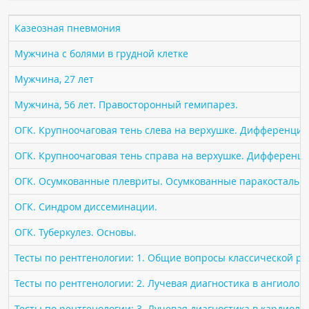
ПАЦИЕНТАМ
Казеозная пневмония
Где пройти обследование
Мужчина с болями в грудной клетке
Компьютерная томография (КТ)
Мужчина, 27 лет
Магнитно-резонансная томография (МРТ)
Мужчина, 56 лет. Правосторонный гемипарез.
Спросить врача
ОГК. Крупноочаговая тень слева на верхушке. Дифференциа
ПОМОЩЬ
ОГК. Крупноочаговая тень справа на верхушке. Дифференци
ОГК. Осумкованные плевриты. Осумкованные паракостальн
ОГК. Синдром диссеминации.
ОГК. Туберкулез. Основы.
Тесты по рентгенологии: 1. Общие вопросы классической р
Тесты по рентгенологии: 2. Лучевая диагностика в ангиолог
Тесты по рентгенологии: 3. Лучевая диагностика в кардиоло