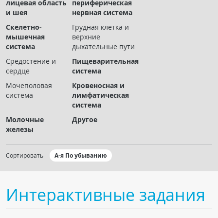
лицевая область
периферическая
Чат RADIOMED
и шея
нервная система
Скелетно-
Грудная клетка и
ОБРАЗОВАНИЕ
мышечная
верхние
система
дыхательные пути
Интерактивные задания
Средостение и
Пищеварительная
сердце
система
Презентации
Мочеполовая
Кровеносная и
Публикации
система
лимфатическая
Видео
система
Журнал "Лучевая диагностика и терапия"
Молочные
Другое
железы
Сортировать
А-я По убыванию
Интерактивные задания
КНИЖНЫЙ МАГАЗИН