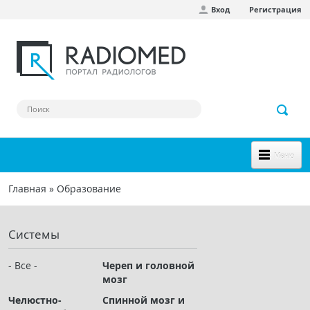
Вход
Регистрация
Перейти к основному содержанию
Меню
НОВОЕ НА САЙТЕ
Главная
»
Образование
Вы здесь
СООБЩЕСТВО
Системы
Клинические наблюдения
Форум
- Все -
Череп и головной
мозг
Наш сборник ссылок
Челюстно-
Спинной мозг и