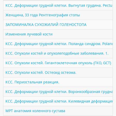
ПАЦИЕНТАМ
КСС. Деформации грудной клетки. Выгнутая грудина. Pectus 
Женщина, 33 года Рентгенография стопы
Где пройти обследование
ЗАПОМИНАЛКА СУХОЖИЛИЙ ГОЛЕНОСТОПА
Компьютерная томография (КТ)
Магнитно-резонансная томография (МРТ)
Изменения лучевой кости
Спросить врача
КСС. Деформации грудной клетки. Поланда синдром. Poland 
КСС. Опухоли костей и опухолеподобные заболевания. 1.
ПОМОЩЬ
КСС. Опухоли костей. Гигантоклеточная опухоль (ГКО, GCT)
КСС. Опухоли костей. Остеоид остеома.
КСС. Периостальная реакция.
КСС. Деформации грудной клетки. Воронкообразная грудная к
КСС. Деформации грудной клетки. Килевидная деформация гр
МРТ анатомия коленного сустава