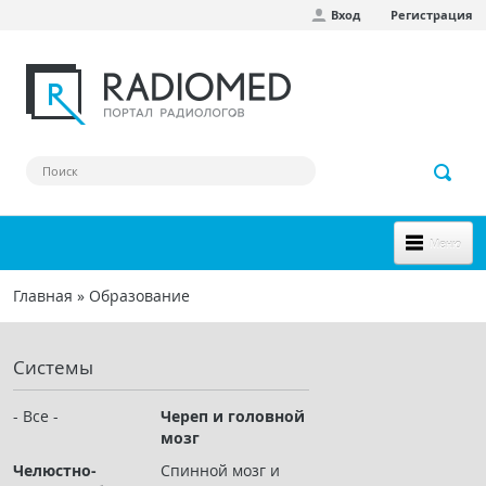
Вход
Регистрация
Перейти к основному содержанию
Меню
НОВОЕ НА САЙТЕ
Главная
»
Образование
Вы здесь
СООБЩЕСТВО
Системы
Клинические наблюдения
Форум
- Все -
Череп и головной
мозг
Наш сборник ссылок
Челюстно-
Спинной мозг и