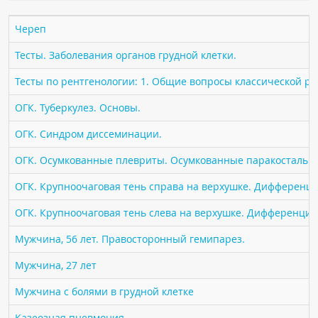
ПАЦИЕНТАМ
Череп
Где пройти обследование
Тесты. Заболевания органов грудной клетки.
Компьютерная томография (КТ)
Тесты по рентгенологии: 1. Общие вопросы классической р
Магнитно-резонансная томография (МРТ)
ОГК. Туберкулез. Основы.
Спросить врача
ОГК. Синдром диссеминации.
ПОМОЩЬ
ОГК. Осумкованные плевриты. Осумкованные паракостальн
ОГК. Крупноочаговая тень справа на верхушке. Дифференци
ОГК. Крупноочаговая тень слева на верхушке. Дифференциа
Мужчина, 56 лет. Правосторонный гемипарез.
Мужчина, 27 лет
Мужчина с болями в грудной клетке
Казеозная пневмония