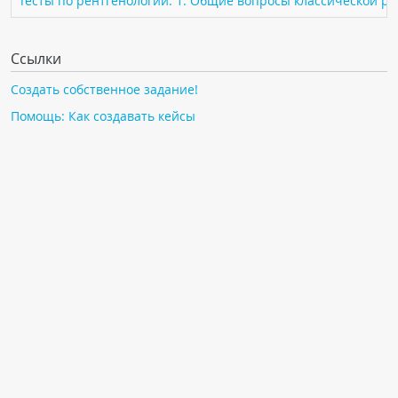
Тесты по рентгенологии: 1. Общие вопросы классической р
ПАЦИЕНТАМ
Ссылки
Где пройти обследование
Компьютерная томография (КТ)
Создать собственное задание!
Магнитно-резонансная томография (МРТ)
Помощь: Как создавать кейсы
Спросить врача
ПОМОЩЬ