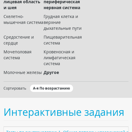
лицевая область
периферическая
Чат RADIOMED
и шея
нервная система
Скелетно-
Грудная клетка и
ОБРАЗОВАНИЕ
мышечная система
верхние
дыхательные пути
Интерактивные задания
Средостение и
Пищеварительная
сердце
система
Презентации
Мочеполовая
Кровеносная и
Публикации
система
лимфатическая
Видео
система
Журнал "Лучевая диагностика и терапия"
Молочные железы
Другое
Сортировать
А-я По возрастанию
Интерактивные задания
КНИЖНЫЙ МАГАЗИН