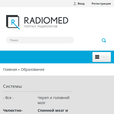
Вход
Регистрация
Перейти к основному содержанию
Меню
НОВОЕ НА САЙТЕ
Главная
»
Образование
Вы здесь
СООБЩЕСТВО
Системы
Клинические наблюдения
Форум
- Все -
Череп и головной
мозг
Наш сборник ссылок
Челюстно-
Спинной мозг и