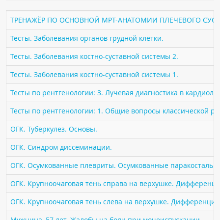
ПАЦИЕНТАМ
ТРЕНАЖЁР ПО ОСНОВНОЙ МРТ-АНАТОМИИ ПЛЕЧЕВОГО СУСТ
Где пройти обследование
Тесты. Заболевания органов грудной клетки.
Компьютерная томография (КТ)
Тесты. Заболевания костно-суставной системы 2.
Магнитно-резонансная томография (МРТ)
Тесты. Заболевания костно-суставной системы 1.
Спросить врача
Тесты по рентгенологии: 3. Лучевая диагностика в кардиоло
ПОМОЩЬ
Тесты по рентгенологии: 1. Общие вопросы классической р
ОГК. Туберкулез. Основы.
ОГК. Синдром диссеминации.
ОГК. Осумкованные плевриты. Осумкованные паракостальн
ОГК. Крупноочаговая тень справа на верхушке. Дифференци
ОГК. Крупноочаговая тень слева на верхушке. Дифференциа
Мужчина, 57 лет. Жалобы на боли при мочеиспускании.