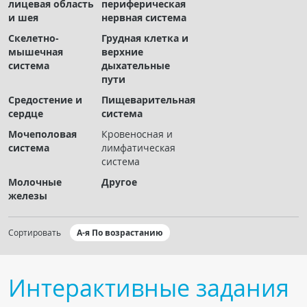
лицевая область
периферическая
Чат RADIOMED
и шея
нервная система
Скелетно-
Грудная клетка и
ОБРАЗОВАНИЕ
мышечная
верхние
система
дыхательные
пути
Интерактивные задания
Средостение и
Пищеварительная
Презентации
сердце
система
Публикации
Мочеполовая
Кровеносная и
Видео
система
лимфатическая
система
Журнал "Лучевая диагностика и терапия"
Молочные
Другое
железы
Сортировать
А-я По возрастанию
Интерактивные задания
КНИЖНЫЙ МАГАЗИН