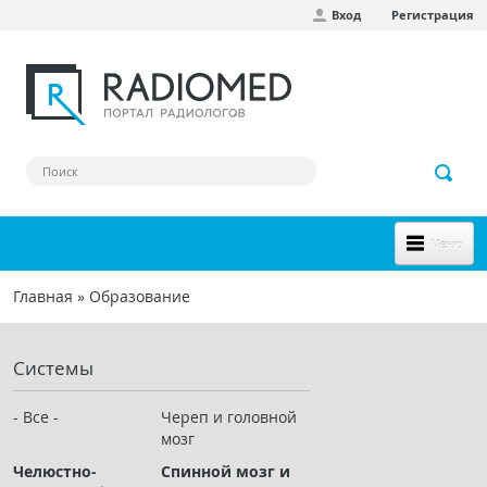
Вход
Регистрация
Перейти к основному содержанию
Меню
НОВОЕ НА САЙТЕ
Главная
»
Образование
Вы здесь
СООБЩЕСТВО
Системы
Клинические наблюдения
Форум
- Все -
Череп и головной
мозг
Наш сборник ссылок
Челюстно-
Спинной мозг и