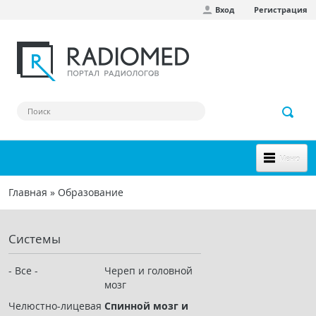
Вход
Регистрация
Перейти к основному содержанию
Меню
НОВОЕ НА САЙТЕ
Главная
»
Образование
Вы здесь
СООБЩЕСТВО
Системы
Клинические наблюдения
Форум
- Все -
Череп и головной
мозг
Наш сборник ссылок
Челюстно-лицевая
Спинной мозг и