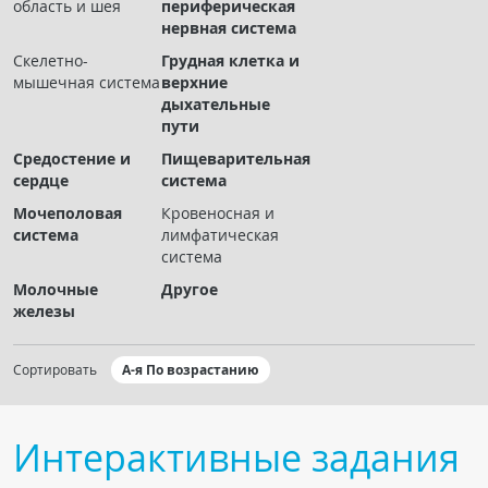
область и шея
периферическая
Чат RADIOMED
нервная система
Скелетно-
Грудная клетка и
ОБРАЗОВАНИЕ
мышечная система
верхние
дыхательные
пути
Интерактивные задания
Средостение и
Пищеварительная
Презентации
сердце
система
Публикации
Мочеполовая
Кровеносная и
Видео
система
лимфатическая
система
Журнал "Лучевая диагностика и терапия"
Молочные
Другое
железы
Сортировать
А-я По возрастанию
Интерактивные задания
КНИЖНЫЙ МАГАЗИН