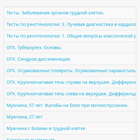
ПАЦИЕНТАМ
Тесты. Заболевания органов грудной клетки.
Где пройти обследование
Тесты по рентгенологии: 3. Лучевая диагностика в кардиоло
Компьютерная томография (КТ)
Тесты по рентгенологии: 1. Общие вопросы классической р
Магнитно-резонансная томография (МРТ)
ОГК. Туберкулез. Основы.
Спросить врача
ОГК. Синдром диссеминации.
ПОМОЩЬ
ОГК. Осумкованные плевриты. Осумкованные паракостальн
ОГК. Крупноочаговая тень справа на верхушке. Дифференци
ОГК. Крупноочаговая тень слева на верхушке. Дифференциа
Мужчина, 57 лет. Жалобы на боли при мочеиспускании.
Мужчина, 27 лет
Мужчина с болями в грудной клетке
Казеозная пневмония