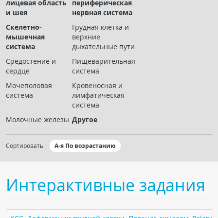
лицевая область
периферическая
Чат RADIOMED
и шея
нервная система
Скелетно-
Грудная клетка и
ОБРАЗОВАНИЕ
мышечная
верхние
система
дыхательные пути
Интерактивные задания
Средостение и
Пищеварительная
сердце
система
Презентации
Мочеполовая
Кровеносная и
Публикации
система
лимфатическая
Видео
система
Журнал "Лучевая диагностика и терапия"
Молочные железы
Другое
Сортировать
А-я По возрастанию
Интерактивные задания
КНИЖНЫЙ МАГАЗИН