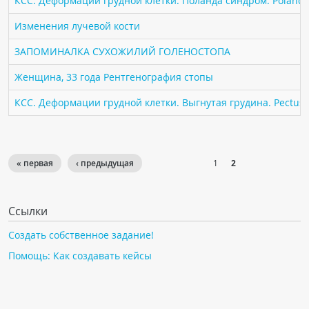
КСС. Деформации грудной клетки. Поланда синдром. Poland 
ПАЦИЕНТАМ
Изменения лучевой кости
Где пройти обследование
ЗАПОМИНАЛКА СУХОЖИЛИЙ ГОЛЕНОСТОПА
Компьютерная томография (КТ)
Женщина, 33 года Рентгенография стопы
Магнитно-резонансная томография (МРТ)
КСС. Деформации грудной клетки. Выгнутая грудина. Pectus 
Спросить врача
ПОМОЩЬ
« первая
‹ предыдущая
1
2
Ссылки
Создать собственное задание!
Помощь: Как создавать кейсы