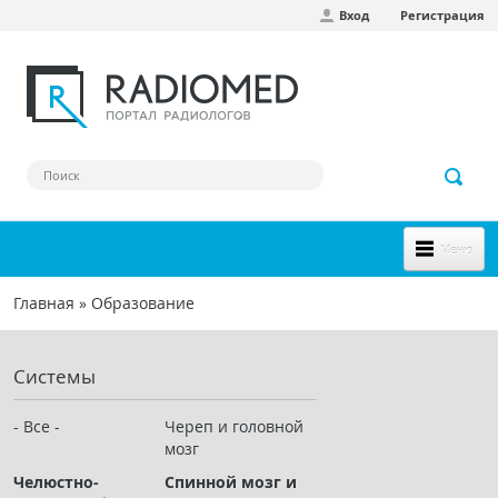
Вход
Регистрация
Перейти к основному содержанию
Меню
НОВОЕ НА САЙТЕ
Главная
»
Образование
Вы здесь
СООБЩЕСТВО
Системы
Клинические наблюдения
Форум
- Все -
Череп и головной
мозг
Наш сборник ссылок
Челюстно-
Спинной мозг и