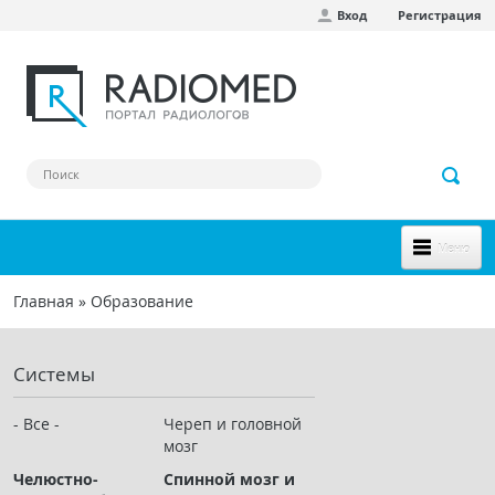
Вход
Регистрация
Перейти к основному содержанию
Меню
НОВОЕ НА САЙТЕ
Главная
»
Образование
Вы здесь
СООБЩЕСТВО
Системы
Клинические наблюдения
Форум
- Все -
Череп и головной
мозг
Наш сборник ссылок
Челюстно-
Спинной мозг и