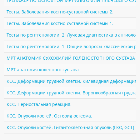
ТРЕНАЖЁР ПО ОСНОВНОЙ МРТ-АНАТОМИИ ПЛЕЧЕВОГО СУСТ
ПАЦИЕНТАМ
Тесты. Заболевания костно-суставной системы 2.
Где пройти обследование
Тесты. Заболевания костно-суставной системы 1.
Компьютерная томография (КТ)
Тесты по рентгенологии: 2. Лучевая диагностика в ангиолог
Магнитно-резонансная томография (МРТ)
Тесты по рентгенологии: 1. Общие вопросы классической р
Спросить врача
МРТ АНАТОМИЯ СУХОЖИЛИЙ ГОЛЕНОСТОПНОГО СУСТАВА
ПОМОЩЬ
МРТ анатомия коленного сустава
КСС. Деформации грудной клетки. Килевидная деформация гр
КСС. Деформации грудной клетки. Воронкообразная грудная к
КСС. Периостальная реакция.
КСС. Опухоли костей. Остеоид остеома.
КСС. Опухоли костей. Гигантоклеточная опухоль (ГКО, GCT)