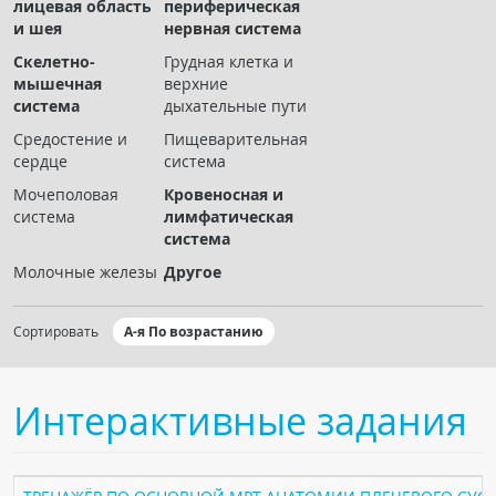
лицевая область
периферическая
Чат RADIOMED
и шея
нервная система
Скелетно-
Грудная клетка и
ОБРАЗОВАНИЕ
мышечная
верхние
система
дыхательные пути
Интерактивные задания
Средостение и
Пищеварительная
сердце
система
Презентации
Мочеполовая
Кровеносная и
Публикации
система
лимфатическая
Видео
система
Журнал "Лучевая диагностика и терапия"
Молочные железы
Другое
Сортировать
А-я По возрастанию
Интерактивные задания
КНИЖНЫЙ МАГАЗИН