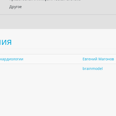
Другое
ния
в кардиологии
Евгений Магонов
brainmodel