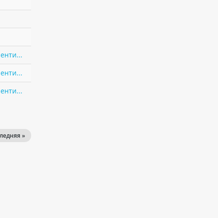
енти...
енти...
енти...
ледняя »