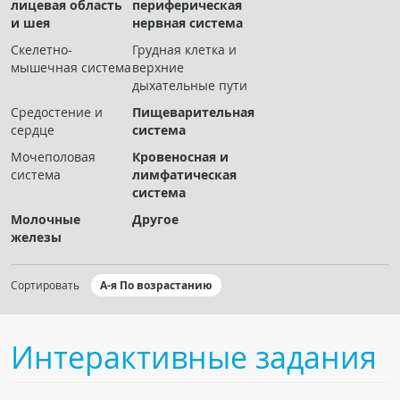
лицевая область
периферическая
Чат RADIOMED
и шея
нервная система
Скелетно-
Грудная клетка и
ОБРАЗОВАНИЕ
мышечная система
верхние
дыхательные пути
Интерактивные задания
Средостение и
Пищеварительная
сердце
система
Презентации
Мочеполовая
Кровеносная и
Публикации
система
лимфатическая
Видео
система
Журнал "Лучевая диагностика и терапия"
Молочные
Другое
железы
Сортировать
А-я По возрастанию
Интерактивные задания
КНИЖНЫЙ МАГАЗИН