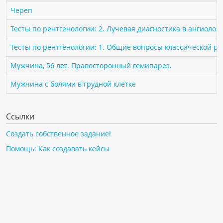
ПАЦИЕНТАМ
Череп
Тесты по рентгенологии: 2. Лучевая диагностика в ангиолог
Где пройти обследование
Тесты по рентгенологии: 1. Общие вопросы классической р
Компьютерная томография (КТ)
Магнитно-резонансная томография (МРТ)
Мужчина, 56 лет. Правосторонный гемипарез.
Спросить врача
Мужчина с болями в грудной клетке
ПОМОЩЬ
Ссылки
Создать собственное задание!
Помощь: Как создавать кейсы