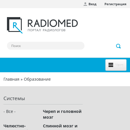
Вход
Регистрация
Перейти к основному содержанию
Меню
НОВОЕ НА САЙТЕ
Главная
»
Образование
Вы здесь
СООБЩЕСТВО
Системы
Клинические наблюдения
Форум
- Все -
Череп и головной
мозг
Наш сборник ссылок
Челюстно-
Спинной мозг и