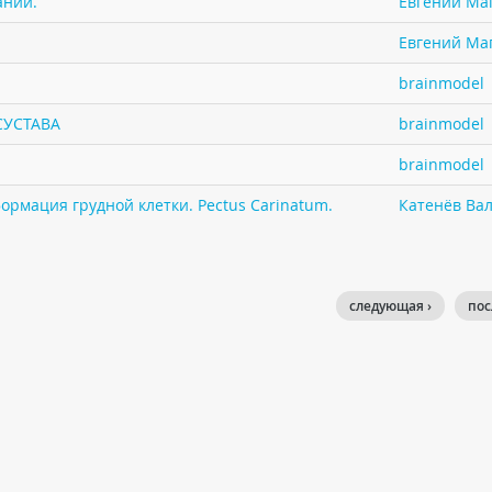
ании.
Евгений Ма
Евгений Ма
brainmodel
СУСТАВА
brainmodel
brainmodel
ормация грудной клетки. Pectus Carinatum.
Катенёв Вал
следующая ›
пос