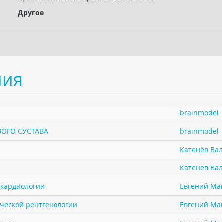
Другое
ния
brainmodel
ОГО СУСТАВА
brainmodel
Катенёв Вал
Катенёв Вал
в кардиологии
Евгений Ма
ической рентгенологии
Евгений Ма