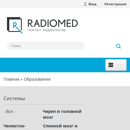
Вход
Регистрация
Перейти к основному содержанию
Меню
НОВОЕ НА САЙТЕ
Главная
»
Образование
Вы здесь
СООБЩЕСТВО
Системы
Клинические наблюдения
Форум
- Все -
Череп и головной
мозг
Наш сборник ссылок
Челюстно-
Спинной мозг и