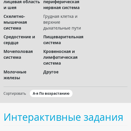
лицевая область
периферическая
Чат RADIOMED
и шея
нервная система
Скелетно-
Грудная клетка и
ОБРАЗОВАНИЕ
мышечная
верхние
система
дыхательные пути
Интерактивные задания
Средостение и
Пищеварительная
сердце
система
Презентации
Мочеполовая
Кровеносная и
Публикации
система
лимфатическая
Видео
система
Журнал "Лучевая диагностика и терапия"
Молочные
Другое
железы
Сортировать
А-я По возрастанию
Интерактивные задания
КНИЖНЫЙ МАГАЗИН