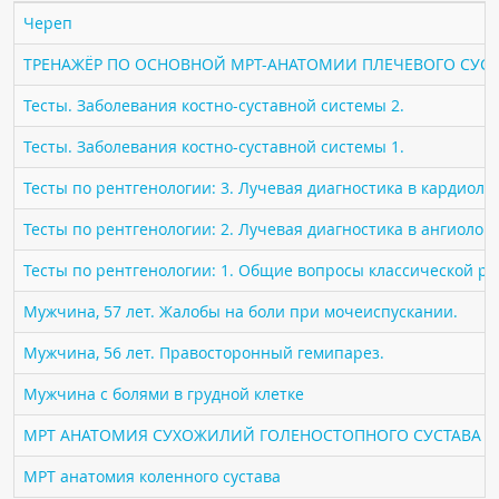
ПАЦИЕНТАМ
Череп
ТРЕНАЖЁР ПО ОСНОВНОЙ МРТ-АНАТОМИИ ПЛЕЧЕВОГО СУСТ
Где пройти обследование
Тесты. Заболевания костно-суставной системы 2.
Компьютерная томография (КТ)
Магнитно-резонансная томография (МРТ)
Тесты. Заболевания костно-суставной системы 1.
Спросить врача
Тесты по рентгенологии: 3. Лучевая диагностика в кардиоло
Тесты по рентгенологии: 2. Лучевая диагностика в ангиолог
ПОМОЩЬ
Тесты по рентгенологии: 1. Общие вопросы классической р
Мужчина, 57 лет. Жалобы на боли при мочеиспускании.
Мужчина, 56 лет. Правосторонный гемипарез.
Мужчина с болями в грудной клетке
МРТ АНАТОМИЯ СУХОЖИЛИЙ ГОЛЕНОСТОПНОГО СУСТАВА
МРТ анатомия коленного сустава