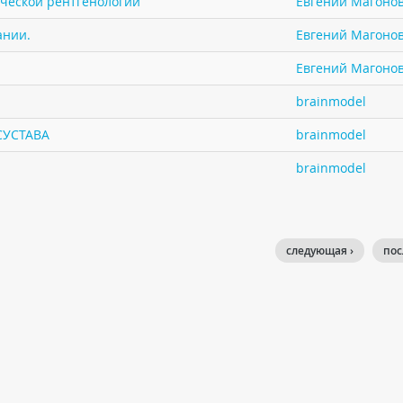
ической рентгенологии
Евгений Магоно
ании.
Евгений Магоно
Евгений Магоно
brainmodel
СУСТАВА
brainmodel
brainmodel
следующая ›
пос