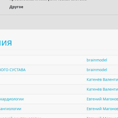
Другое
ния
brainmodel
ОГО СУСТАВА
brainmodel
Катенёв Валенти.
Катенёв Валенти.
в кардиологии
Евгений Магоно
 ангиологии
Евгений Магоно