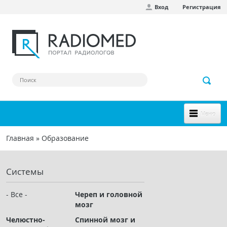
Вход
Регистрация
Перейти к основному содержанию
Меню
НОВОЕ НА САЙТЕ
Главная
»
Образование
Вы здесь
СООБЩЕСТВО
Системы
Клинические наблюдения
Форум
- Все -
Череп и головной
мозг
Наш сборник ссылок
Челюстно-
Спинной мозг и