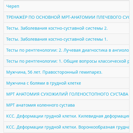
ПАЦИЕНТАМ
Череп
ТРЕНАЖЁР ПО ОСНОВНОЙ МРТ-АНАТОМИИ ПЛЕЧЕВОГО СУСТ
Где пройти обследование
Тесты. Заболевания костно-суставной системы 2.
Компьютерная томография (КТ)
Магнитно-резонансная томография (МРТ)
Тесты. Заболевания костно-суставной системы 1.
Спросить врача
Тесты по рентгенологии: 2. Лучевая диагностика в ангиолог
Тесты по рентгенологии: 1. Общие вопросы классической р
ПОМОЩЬ
Мужчина, 56 лет. Правосторонный гемипарез.
Мужчина с болями в грудной клетке
МРТ АНАТОМИЯ СУХОЖИЛИЙ ГОЛЕНОСТОПНОГО СУСТАВА
МРТ анатомия коленного сустава
КСС. Деформации грудной клетки. Килевидная деформация гр
КСС. Деформации грудной клетки. Воронкообразная грудная к