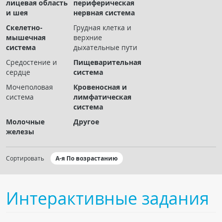
лицевая область
периферическая
Чат RADIOMED
и шея
нервная система
Скелетно-
Грудная клетка и
ОБРАЗОВАНИЕ
мышечная
верхние
система
дыхательные пути
Интерактивные задания
Средостение и
Пищеварительная
сердце
система
Презентации
Мочеполовая
Кровеносная и
Публикации
система
лимфатическая
Видео
система
Журнал "Лучевая диагностика и терапия"
Молочные
Другое
железы
Сортировать
А-я По возрастанию
Интерактивные задания
КНИЖНЫЙ МАГАЗИН