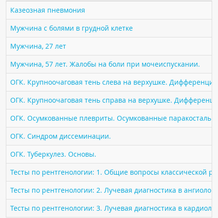
ПАЦИЕНТАМ
Казеозная пневмония
Мужчина с болями в грудной клетке
Где пройти обследование
Мужчина, 27 лет
Компьютерная томография (КТ)
Магнитно-резонансная томография (МРТ)
Мужчина, 57 лет. Жалобы на боли при мочеиспускании.
Спросить врача
ОГК. Крупноочаговая тень слева на верхушке. Дифференциа
ОГК. Крупноочаговая тень справа на верхушке. Дифференци
ПОМОЩЬ
ОГК. Осумкованные плевриты. Осумкованные паракостальн
ОГК. Синдром диссеминации.
ОГК. Туберкулез. Основы.
Тесты по рентгенологии: 1. Общие вопросы классической р
Тесты по рентгенологии: 2. Лучевая диагностика в ангиолог
Тесты по рентгенологии: 3. Лучевая диагностика в кардиоло