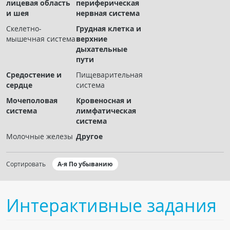
лицевая область
периферическая
Чат RADIOMED
и шея
нервная система
Скелетно-
Грудная клетка и
ОБРАЗОВАНИЕ
мышечная система
верхние
дыхательные
пути
Интерактивные задания
Средостение и
Пищеварительная
Презентации
сердце
система
Публикации
Мочеполовая
Кровеносная и
Видео
система
лимфатическая
система
Журнал "Лучевая диагностика и терапия"
Молочные железы
Другое
Сортировать
А-я По убыванию
Интерактивные задания
КНИЖНЫЙ МАГАЗИН