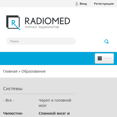
Вход
Регистрация
Перейти к основному содержанию
Меню
НОВОЕ НА САЙТЕ
Главная
»
Образование
Вы здесь
СООБЩЕСТВО
Системы
Клинические наблюдения
Форум
- Все -
Череп и головной
мозг
Наш сборник ссылок
Челюстно-
Спинной мозг и