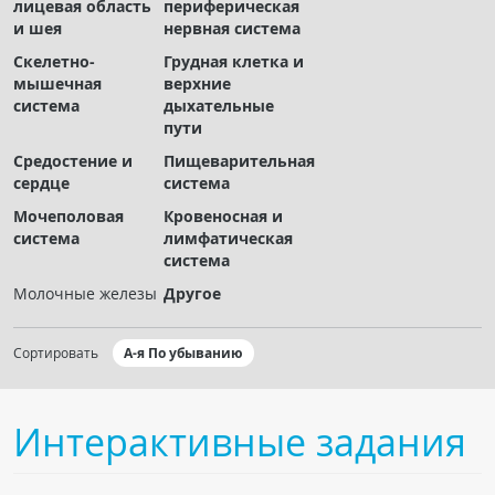
лицевая область
периферическая
Чат RADIOMED
и шея
нервная система
Скелетно-
Грудная клетка и
ОБРАЗОВАНИЕ
мышечная
верхние
система
дыхательные
пути
Интерактивные задания
Средостение и
Пищеварительная
Презентации
сердце
система
Публикации
Мочеполовая
Кровеносная и
Видео
система
лимфатическая
система
Журнал "Лучевая диагностика и терапия"
Молочные железы
Другое
Сортировать
А-я По убыванию
Интерактивные задания
КНИЖНЫЙ МАГАЗИН