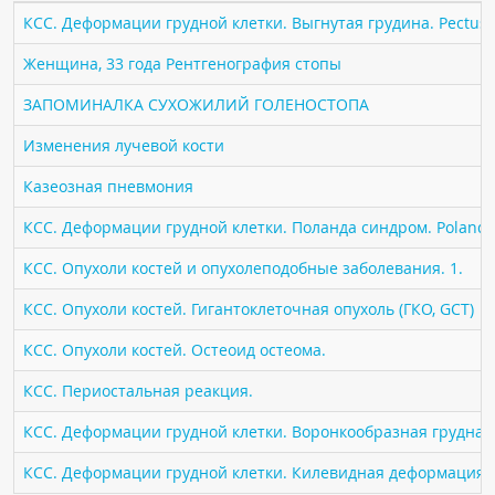
ПАЦИЕНТАМ
КСС. Деформации грудной клетки. Выгнутая грудина. Pectus 
Женщина, 33 года Рентгенография стопы
Где пройти обследование
ЗАПОМИНАЛКА СУХОЖИЛИЙ ГОЛЕНОСТОПА
Компьютерная томография (КТ)
Магнитно-резонансная томография (МРТ)
Изменения лучевой кости
Спросить врача
Казеозная пневмония
КСС. Деформации грудной клетки. Поланда синдром. Poland 
ПОМОЩЬ
КСС. Опухоли костей и опухолеподобные заболевания. 1.
КСС. Опухоли костей. Гигантоклеточная опухоль (ГКО, GCT)
КСС. Опухоли костей. Остеоид остеома.
КСС. Периостальная реакция.
КСС. Деформации грудной клетки. Воронкообразная грудная к
КСС. Деформации грудной клетки. Килевидная деформация гр