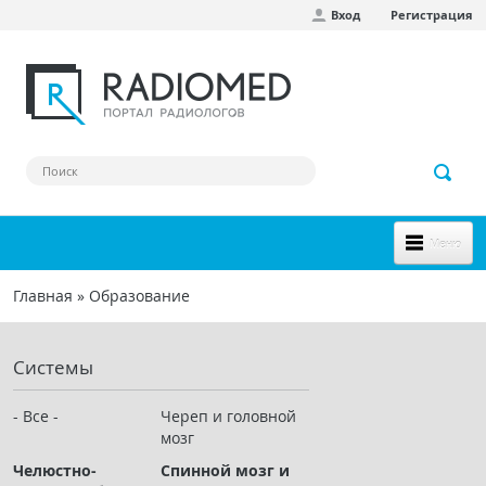
Вход
Регистрация
Перейти к основному содержанию
Меню
НОВОЕ НА САЙТЕ
Главная
»
Образование
Вы здесь
СООБЩЕСТВО
Системы
Клинические наблюдения
Форум
- Все -
Череп и головной
мозг
Наш сборник ссылок
Челюстно-
Спинной мозг и