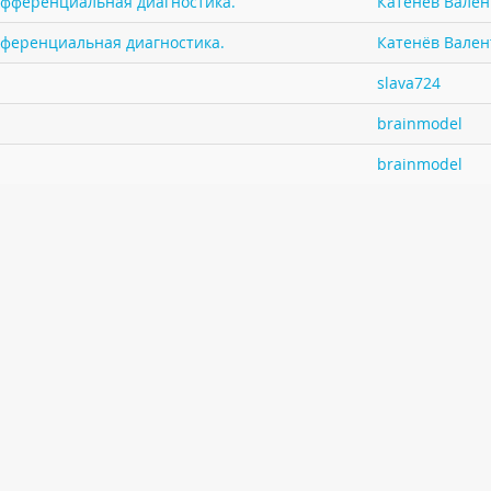
ифференциальная диагностика.
Катенёв Валент
фференциальная диагностика.
Катенёв Валент
slava724
brainmodel
brainmodel