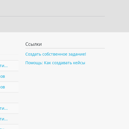
Ссылки
Создать собственное задание!
Помощь: Как создавать кейсы
и...
нов
нов
и...
и...