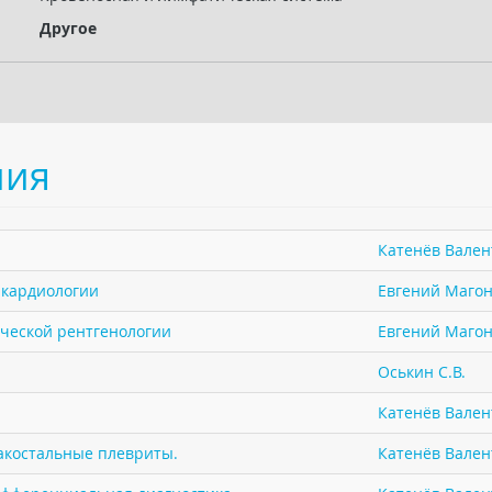
Другое
ния
Катенёв Валент
в кардиологии
Евгений Маго
ической рентгенологии
Евгений Маго
Оськин С.В.
Катенёв Валент
акостальные плевриты.
Катенёв Валент