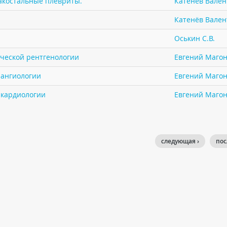
акостальные плевриты.
Катенёв Валент
Катенёв Валент
Оськин С.В.
ической рентгенологии
Евгений Маго
 ангиологии
Евгений Маго
в кардиологии
Евгений Маго
следующая ›
пос