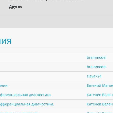
Другое
ния
brainmodel
brainmodel
slava724
ании.
Евгений Маго
фференциальная диагностика.
Катенёв Валент
ифференциальная диагностика.
Катенёв Валент