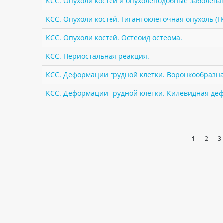
КСС. Опухоли костей и опухолеподобные заболеван
КСС. Опухоли костей. Гигантоклеточная опухоль (Г
КСС. Опухоли костей. Остеоид остеома.
КСС. Периостальная реакция.
КСС. Деформации грудной клетки. Воронкообразная
КСС. Деформации грудной клетки. Килевидная деф
1
2
3