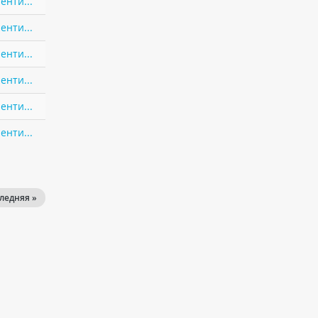
енти...
енти...
енти...
енти...
енти...
енти...
ледняя »