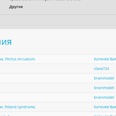
Другое
ния
а. Pectus Arcuatum.
Катенёв Вал
slava724
brainmodel
brainmodel
brainmodel
м. Poland syndrome.
Катенёв Вал