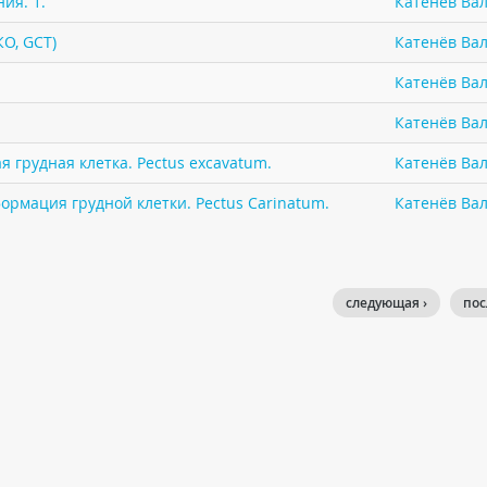
ия. 1.
Катенёв Вал
КО, GCT)
Катенёв Вал
Катенёв Вал
Катенёв Вал
 грудная клетка. Pectus excavatum.
Катенёв Вал
ормация грудной клетки. Pectus Carinatum.
Катенёв Вал
следующая ›
пос