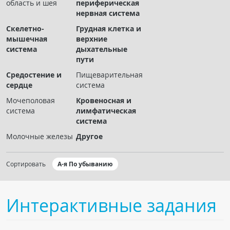
область и шея
периферическая
Чат RADIOMED
нервная система
Скелетно-
Грудная клетка и
ОБРАЗОВАНИЕ
мышечная
верхние
система
дыхательные
пути
Интерактивные задания
Средостение и
Пищеварительная
Презентации
сердце
система
Публикации
Мочеполовая
Кровеносная и
Видео
система
лимфатическая
система
Журнал "Лучевая диагностика и терапия"
Молочные железы
Другое
Сортировать
А-я По убыванию
Интерактивные задания
КНИЖНЫЙ МАГАЗИН