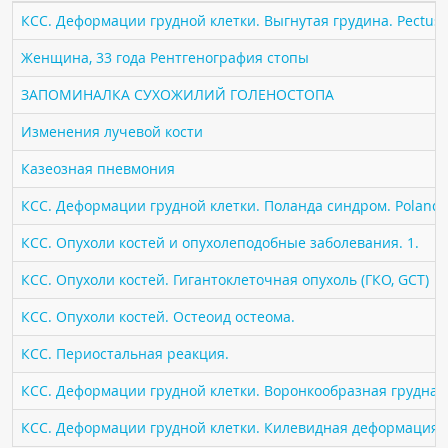
ПАЦИЕНТАМ
КСС. Деформации грудной клетки. Выгнутая грудина. Pectus 
Женщина, 33 года Рентгенография стопы
Где пройти обследование
ЗАПОМИНАЛКА СУХОЖИЛИЙ ГОЛЕНОСТОПА
Компьютерная томография (КТ)
Магнитно-резонансная томография (МРТ)
Изменения лучевой кости
Спросить врача
Казеозная пневмония
КСС. Деформации грудной клетки. Поланда синдром. Poland 
ПОМОЩЬ
КСС. Опухоли костей и опухолеподобные заболевания. 1.
КСС. Опухоли костей. Гигантоклеточная опухоль (ГКО, GCT)
КСС. Опухоли костей. Остеоид остеома.
КСС. Периостальная реакция.
КСС. Деформации грудной клетки. Воронкообразная грудная к
КСС. Деформации грудной клетки. Килевидная деформация гр