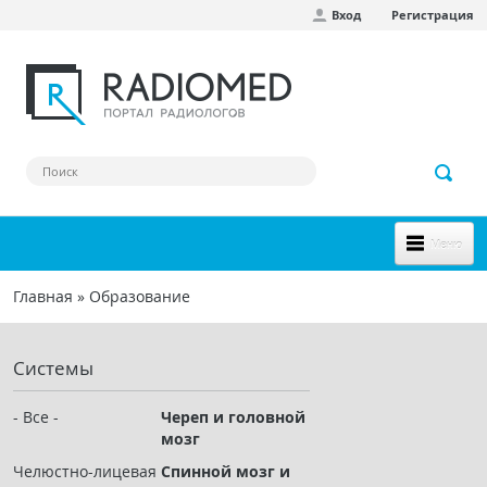
Вход
Регистрация
Перейти к основному содержанию
Меню
НОВОЕ НА САЙТЕ
Главная
»
Образование
Вы здесь
СООБЩЕСТВО
Системы
Клинические наблюдения
Форум
- Все -
Череп и головной
мозг
Наш сборник ссылок
Челюстно-лицевая
Спинной мозг и