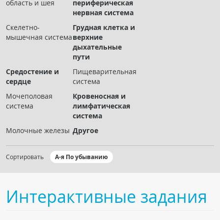
область и шея
периферическая
Чат RADIOMED
нервная система
Скелетно-
Грудная клетка и
ОБРАЗОВАНИЕ
мышечная система
верхние
дыхательные
пути
Интерактивные задания
Средостение и
Пищеварительная
Презентации
сердце
система
Публикации
Мочеполовая
Кровеносная и
Видео
система
лимфатическая
система
Журнал "Лучевая диагностика и терапия"
Молочные железы
Другое
Сортировать
А-я По убыванию
Интерактивные задания
КНИЖНЫЙ МАГАЗИН