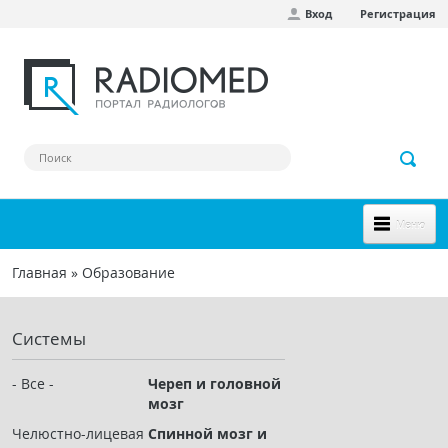
Вход
Регистрация
Перейти к основному содержанию
Меню
НОВОЕ НА САЙТЕ
Главная
»
Образование
Вы здесь
СООБЩЕСТВО
Системы
Клинические наблюдения
Форум
- Все -
Череп и головной
мозг
Наш сборник ссылок
Челюстно-лицевая
Спинной мозг и