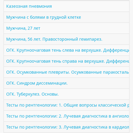
ПАЦИЕНТАМ
Казеозная пневмония
Мужчина с болями в грудной клетке
Где пройти обследование
Мужчина, 27 лет
Компьютерная томография (КТ)
Магнитно-резонансная томография (МРТ)
Мужчина, 56 лет. Правосторонный гемипарез.
Спросить врача
ОГК. Крупноочаговая тень слева на верхушке. Дифференциа
ОГК. Крупноочаговая тень справа на верхушке. Дифференци
ПОМОЩЬ
ОГК. Осумкованные плевриты. Осумкованные паракостальн
ОГК. Синдром диссеминации.
ОГК. Туберкулез. Основы.
Тесты по рентгенологии: 1. Общие вопросы классической р
Тесты по рентгенологии: 2. Лучевая диагностика в ангиолог
Тесты по рентгенологии: 3. Лучевая диагностика в кардиоло