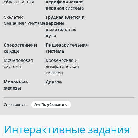
область и шея
периферическая
Чат RADIOMED
нервная система
Скелетно-
Грудная клетка и
ОБРАЗОВАНИЕ
мышечная система
верхние
дыхательные
пути
Интерактивные задания
Средостение и
Пищеварительная
Презентации
сердце
система
Публикации
Мочеполовая
Кровеносная и
Видео
система
лимфатическая
система
Журнал "Лучевая диагностика и терапия"
Молочные
Другое
железы
Сортировать
А-я По убыванию
Интерактивные задания
КНИЖНЫЙ МАГАЗИН