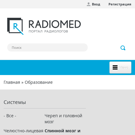
Вход
Регистрация
Перейти к основному содержанию
Меню
НОВОЕ НА САЙТЕ
Главная
»
Образование
Вы здесь
СООБЩЕСТВО
Системы
Клинические наблюдения
Форум
- Все -
Череп и головной
мозг
Наш сборник ссылок
Челюстно-лицевая
Спинной мозг и