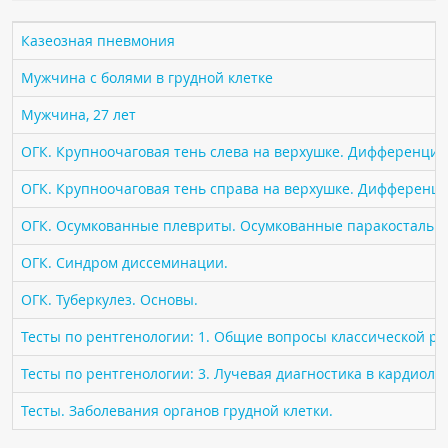
ПАЦИЕНТАМ
Казеозная пневмония
Где пройти обследование
Мужчина с болями в грудной клетке
Компьютерная томография (КТ)
Мужчина, 27 лет
Магнитно-резонансная томография (МРТ)
ОГК. Крупноочаговая тень слева на верхушке. Дифференциа
Спросить врача
ОГК. Крупноочаговая тень справа на верхушке. Дифференци
ПОМОЩЬ
ОГК. Осумкованные плевриты. Осумкованные паракостальн
ОГК. Синдром диссеминации.
ОГК. Туберкулез. Основы.
Тесты по рентгенологии: 1. Общие вопросы классической р
Тесты по рентгенологии: 3. Лучевая диагностика в кардиоло
Тесты. Заболевания органов грудной клетки.