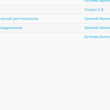
Катенёв Валент
Оськин С.В.
ической рентгенологии
Евгений Маго
в кардиологии
Евгений Маго
Катенёв Валент