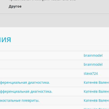
Другое
ния
brainmodel
brainmodel
slava724
фференциальная диагностика.
Катенёв Валент
ифференциальная диагностика.
Катенёв Валент
акостальные плевриты.
Катенёв Валент