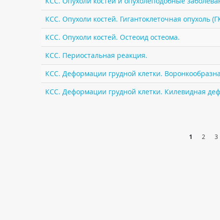
КСС. Опухоли костей и опухолеподобные заболеван
КСС. Опухоли костей. Гигантоклеточная опухоль (Г
КСС. Опухоли костей. Остеоид остеома.
КСС. Периостальная реакция.
КСС. Деформации грудной клетки. Воронкообразная
КСС. Деформации грудной клетки. Килевидная деф
1
2
3