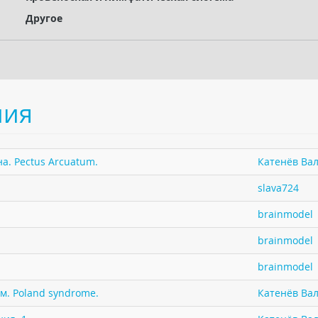
Другое
ния
а. Pectus Arcuatum.
Катенёв Вал
slava724
brainmodel
brainmodel
brainmodel
м. Poland syndrome.
Катенёв Вал