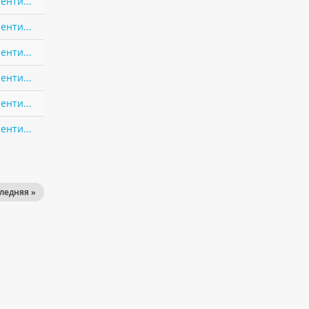
енти...
енти...
енти...
енти...
енти...
енти...
ледняя »