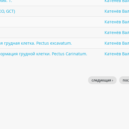
ия. 1.
Катенёв Вал
КО, GCT)
Катенёв Вал
Катенёв Вал
Катенёв Вал
 грудная клетка. Pectus excavatum.
Катенёв Вал
ормация грудной клетки. Pectus Carinatum.
Катенёв Вал
следующая ›
пос