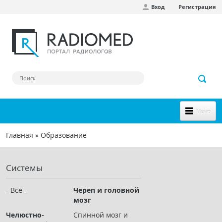
Вход
Регистрация
Перейти к основному содержанию
Меню
НОВОЕ НА САЙТЕ
Главная
»
Образование
Вы здесь
СООБЩЕСТВО
Системы
Клинические наблюдения
Форум
- Все -
Череп и головной
мозг
Наш сборник ссылок
Челюстно-
Спинной мозг и