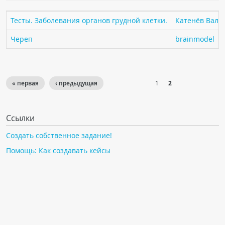
ПАЦИЕНТАМ
Тесты. Заболевания органов грудной клетки.
Катенёв Вален
Где пройти обследование
Череп
brainmodel
Компьютерная томография (КТ)
Магнитно-резонансная томография (МРТ)
Спросить врача
« первая
‹ предыдущая
1
2
ПОМОЩЬ
Ссылки
Создать собственное задание!
Помощь: Как создавать кейсы