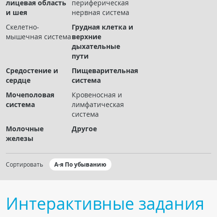
лицевая область
периферическая
Чат RADIOMED
и шея
нервная система
Скелетно-
Грудная клетка и
ОБРАЗОВАНИЕ
мышечная система
верхние
дыхательные
пути
Интерактивные задания
Средостение и
Пищеварительная
Презентации
сердце
система
Публикации
Мочеполовая
Кровеносная и
Видео
система
лимфатическая
система
Журнал "Лучевая диагностика и терапия"
Молочные
Другое
железы
Сортировать
А-я По убыванию
Интерактивные задания
КНИЖНЫЙ МАГАЗИН