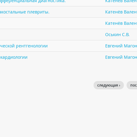
ифференциальная диагностика.
Катенёв Валент
акостальные плевриты.
Катенёв Валент
Катенёв Валент
Оськин С.В.
ической рентгенологии
Евгений Маго
в кардиологии
Евгений Маго
следующая ›
пос