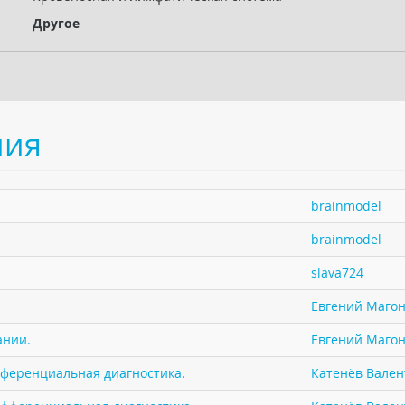
Другое
ния
brainmodel
brainmodel
slava724
Евгений Маго
ании.
Евгений Маго
фференциальная диагностика.
Катенёв Валент