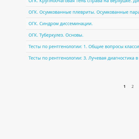
ОГК. Крупноочаговая тень справа на верхушке. Д
ОГК. Осумкованные плевриты. Осумкованные пар
ОГК. Синдром диссеминации.
ОГК. Туберкулез. Основы.
Тесты по рентгенологии: 1. Общие вопросы класс
Тесты по рентгенологии: 3. Лучевая диагностика 
1
2