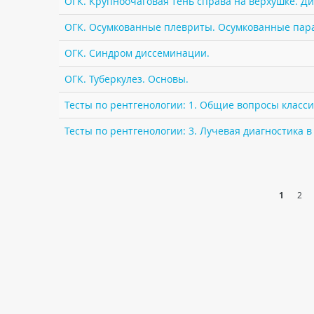
ОГК. Крупноочаговая тень справа на верхушке. Д
ОГК. Осумкованные плевриты. Осумкованные пар
ОГК. Синдром диссеминации.
ОГК. Туберкулез. Основы.
Тесты по рентгенологии: 1. Общие вопросы класс
Тесты по рентгенологии: 3. Лучевая диагностика 
1
2