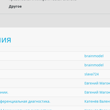
Другое
ния
brainmodel
brainmodel
slava724
Евгений Маго
ании.
Евгений Маго
фференциальная диагностика.
Катенёв Валент