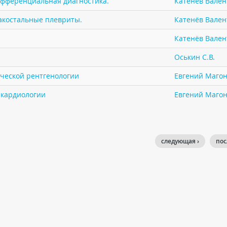
ифференциальная диагностика.
Катенёв Валент
акостальные плевриты.
Катенёв Валент
Катенёв Валент
Оськин С.В.
ической рентгенологии
Евгений Маго
в кардиологии
Евгений Маго
следующая ›
пос