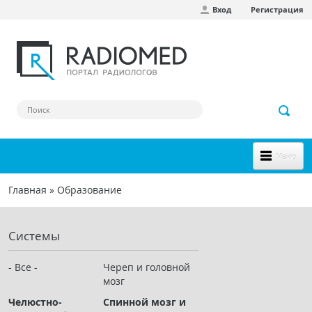
Вход
Регистрация
Перейти к основному содержанию
Меню
НОВОЕ НА САЙТЕ
Главная
»
Образование
Вы здесь
СООБЩЕСТВО
Системы
Клинические наблюдения
Форум
- Все -
Череп и головной
мозг
Наш сборник ссылок
Челюстно-
Спинной мозг и