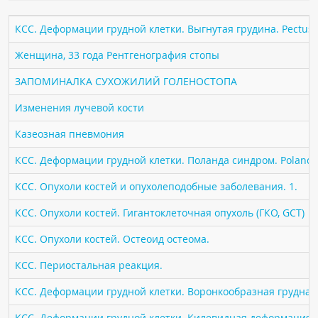
ПАЦИЕНТАМ
КСС. Деформации грудной клетки. Выгнутая грудина. Pectus 
Где пройти обследование
Женщина, 33 года Рентгенография стопы
Компьютерная томография (КТ)
ЗАПОМИНАЛКА СУХОЖИЛИЙ ГОЛЕНОСТОПА
Магнитно-резонансная томография (МРТ)
Изменения лучевой кости
Спросить врача
Казеозная пневмония
ПОМОЩЬ
КСС. Деформации грудной клетки. Поланда синдром. Poland 
КСС. Опухоли костей и опухолеподобные заболевания. 1.
КСС. Опухоли костей. Гигантоклеточная опухоль (ГКО, GCT)
КСС. Опухоли костей. Остеоид остеома.
КСС. Периостальная реакция.
КСС. Деформации грудной клетки. Воронкообразная грудная к
КСС. Деформации грудной клетки. Килевидная деформация гр