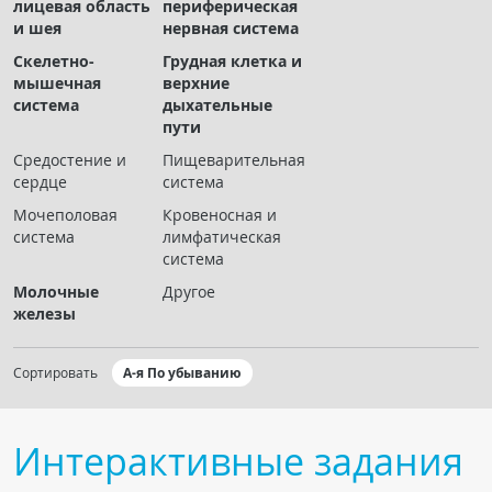
лицевая область
периферическая
Чат RADIOMED
и шея
нервная система
Скелетно-
Грудная клетка и
ОБРАЗОВАНИЕ
мышечная
верхние
система
дыхательные
пути
Интерактивные задания
Средостение и
Пищеварительная
Презентации
сердце
система
Публикации
Мочеполовая
Кровеносная и
Видео
система
лимфатическая
система
Журнал "Лучевая диагностика и терапия"
Молочные
Другое
железы
Сортировать
А-я По убыванию
Интерактивные задания
КНИЖНЫЙ МАГАЗИН