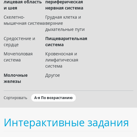
лицевая область
периферическая
Чат RADIOMED
и шея
нервная система
Скелетно-
Грудная клетка и
ОБРАЗОВАНИЕ
мышечная система
верхние
дыхательные пути
Интерактивные задания
Средостение и
Пищеварительная
сердце
система
Презентации
Мочеполовая
Кровеносная и
Публикации
система
лимфатическая
Видео
система
Журнал "Лучевая диагностика и терапия"
Молочные
Другое
железы
Сортировать
А-я По возрастанию
Интерактивные задания
КНИЖНЫЙ МАГАЗИН