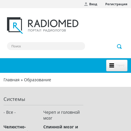
Вход
Регистрация
Перейти к основному содержанию
Меню
НОВОЕ НА САЙТЕ
Главная
»
Образование
Вы здесь
СООБЩЕСТВО
Системы
Клинические наблюдения
Форум
- Все -
Череп и головной
мозг
Наш сборник ссылок
Челюстно-
Спинной мозг и