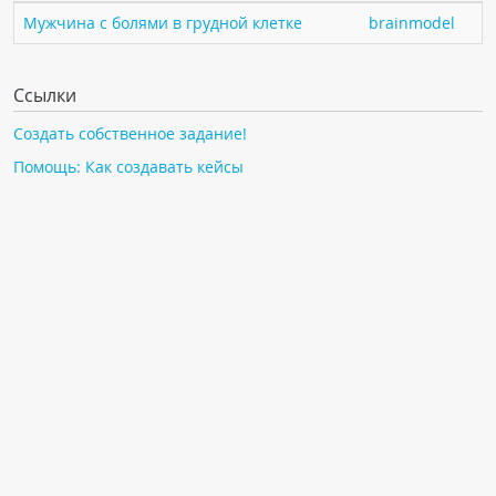
ПАЦИЕНТАМ
Мужчина с болями в грудной клетке
brainmodel
Где пройти обследование
Ссылки
Компьютерная томография (КТ)
Создать собственное задание!
Магнитно-резонансная томография (МРТ)
Помощь: Как создавать кейсы
Спросить врача
ПОМОЩЬ