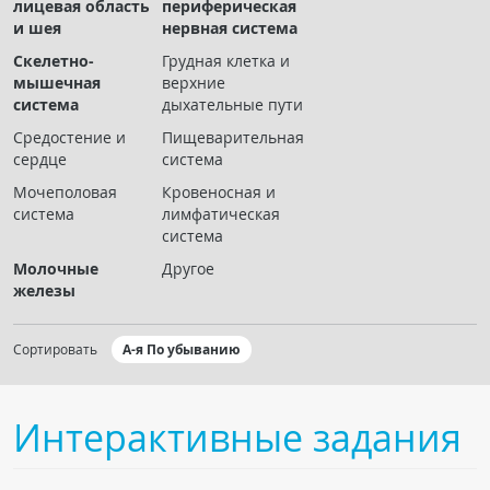
лицевая область
периферическая
Чат RADIOMED
и шея
нервная система
Скелетно-
Грудная клетка и
ОБРАЗОВАНИЕ
мышечная
верхние
система
дыхательные пути
Интерактивные задания
Средостение и
Пищеварительная
сердце
система
Презентации
Мочеполовая
Кровеносная и
Публикации
система
лимфатическая
Видео
система
Журнал "Лучевая диагностика и терапия"
Молочные
Другое
железы
Сортировать
А-я По убыванию
Интерактивные задания
КНИЖНЫЙ МАГАЗИН