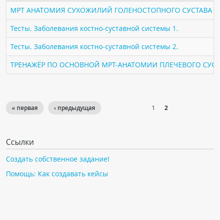
ПАЦИЕНТАМ
МРТ АНАТОМИЯ СУХОЖИЛИЙ ГОЛЕНОСТОПНОГО СУСТАВА
Тесты. Заболевания костно-суставной системы 1.
Где пройти обследование
Тесты. Заболевания костно-суставной системы 2.
Компьютерная томография (КТ)
Магнитно-резонансная томография (МРТ)
ТРЕНАЖЁР ПО ОСНОВНОЙ МРТ-АНАТОМИИ ПЛЕЧЕВОГО СУСТ
Спросить врача
ПОМОЩЬ
« первая
‹ предыдущая
1
2
Ссылки
Создать собственное задание!
Помощь: Как создавать кейсы