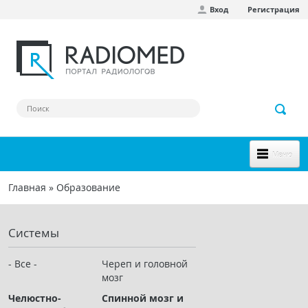
Вход
Регистрация
Перейти к основному содержанию
Меню
НОВОЕ НА САЙТЕ
Главная
»
Образование
Вы здесь
СООБЩЕСТВО
Системы
Клинические наблюдения
Форум
- Все -
Череп и головной
мозг
Наш сборник ссылок
Челюстно-
Спинной мозг и