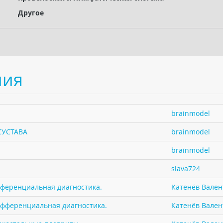
Другое
ния
brainmodel
СУСТАВА
brainmodel
brainmodel
slava724
фференциальная диагностика.
Катенёв Валент
ифференциальная диагностика.
Катенёв Валент