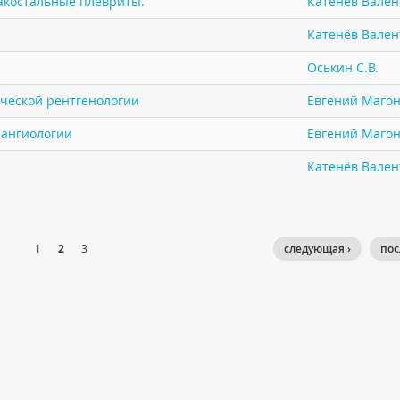
акостальные плевриты.
Катенёв Валент
Катенёв Валент
Оськин С.В.
ической рентгенологии
Евгений Маго
 ангиологии
Евгений Маго
Катенёв Валент
1
2
3
следующая ›
пос