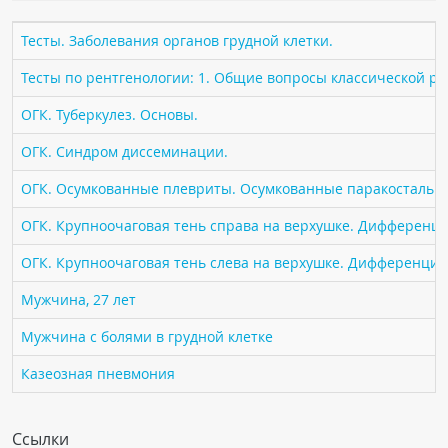
ПАЦИЕНТАМ
Тесты. Заболевания органов грудной клетки.
Где пройти обследование
Тесты по рентгенологии: 1. Общие вопросы классической р
Компьютерная томография (КТ)
ОГК. Туберкулез. Основы.
Магнитно-резонансная томография (МРТ)
ОГК. Синдром диссеминации.
Спросить врача
ОГК. Осумкованные плевриты. Осумкованные паракостальн
ПОМОЩЬ
ОГК. Крупноочаговая тень справа на верхушке. Дифференци
ОГК. Крупноочаговая тень слева на верхушке. Дифференциа
Мужчина, 27 лет
Мужчина с болями в грудной клетке
Казеозная пневмония
Ссылки