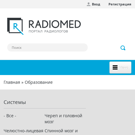
Вход
Регистрация
Перейти к основному содержанию
Меню
НОВОЕ НА САЙТЕ
Главная
»
Образование
Вы здесь
СООБЩЕСТВО
Системы
Клинические наблюдения
Форум
- Все -
Череп и головной
мозг
Наш сборник ссылок
Челюстно-лицевая
Спинной мозг и