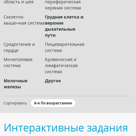
область и шея
периферическая
Чат RADIOMED
нервная система
Скелетно-
Грудная клетка и
ОБРАЗОВАНИЕ
мышечная система
верхние
дыхательные
пути
Интерактивные задания
Средостение и
Пищеварительная
Презентации
сердце
система
Публикации
Мочеполовая
Кровеносная и
Видео
система
лимфатическая
система
Журнал "Лучевая диагностика и терапия"
Молочные
Другое
железы
Сортировать
А-я По возрастанию
Интерактивные задания
КНИЖНЫЙ МАГАЗИН