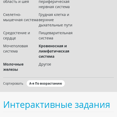
область и шея
периферическая
Чат RADIOMED
нервная система
Скелетно-
Грудная клетка и
ОБРАЗОВАНИЕ
мышечная система
верхние
дыхательные пути
Интерактивные задания
Средостение и
Пищеварительная
сердце
система
Презентации
Мочеполовая
Кровеносная и
Публикации
система
лимфатическая
Видео
система
Журнал "Лучевая диагностика и терапия"
Молочные
Другое
железы
Сортировать
А-я По возрастанию
Интерактивные задания
КНИЖНЫЙ МАГАЗИН