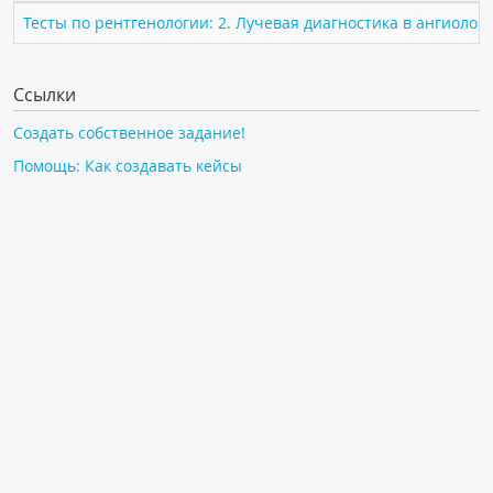
ПАЦИЕНТАМ
Тесты по рентгенологии: 2. Лучевая диагностика в ангиолог
Где пройти обследование
Ссылки
Компьютерная томография (КТ)
Создать собственное задание!
Магнитно-резонансная томография (МРТ)
Помощь: Как создавать кейсы
Спросить врача
ПОМОЩЬ