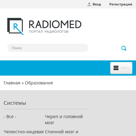
Вход
Регистрация
Перейти к основному содержанию
Меню
НОВОЕ НА САЙТЕ
Главная
»
Образование
Вы здесь
СООБЩЕСТВО
Системы
Клинические наблюдения
Форум
- Все -
Череп и головной
мозг
Наш сборник ссылок
Челюстно-лицевая
Спинной мозг и