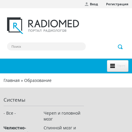
Вход
Регистрация
Перейти к основному содержанию
Меню
НОВОЕ НА САЙТЕ
Главная
»
Образование
Вы здесь
СООБЩЕСТВО
Системы
Клинические наблюдения
Форум
- Все -
Череп и головной
мозг
Наш сборник ссылок
Челюстно-
Спинной мозг и