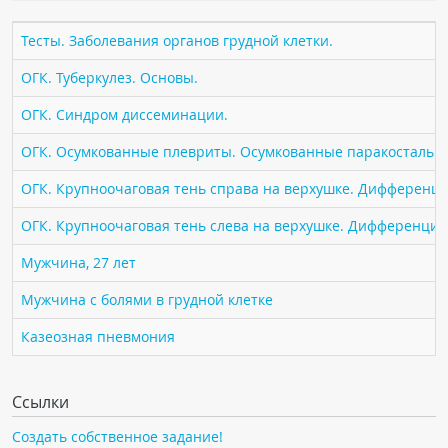
ПАЦИЕНТАМ
Тесты. Заболевания органов грудной клетки.
Где пройти обследование
ОГК. Туберкулез. Основы.
Компьютерная томография (КТ)
ОГК. Синдром диссеминации.
Магнитно-резонансная томография (МРТ)
ОГК. Осумкованные плевриты. Осумкованные паракостальн
Спросить врача
ОГК. Крупноочаговая тень справа на верхушке. Дифференци
ПОМОЩЬ
ОГК. Крупноочаговая тень слева на верхушке. Дифференциа
Мужчина, 27 лет
Мужчина с болями в грудной клетке
Казеозная пневмония
Ссылки
Создать собственное задание!