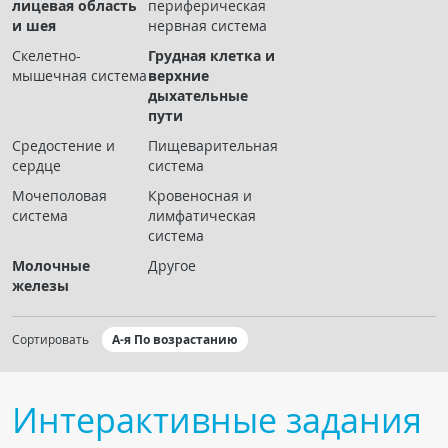
лицевая область
периферическая
Чат RADIOMED
и шея
нервная система
Скелетно-
Грудная клетка и
ОБРАЗОВАНИЕ
мышечная система
верхние
дыхательные
пути
Интерактивные задания
Средостение и
Пищеварительная
Презентации
сердце
система
Публикации
Мочеполовая
Кровеносная и
Видео
система
лимфатическая
система
Журнал "Лучевая диагностика и терапия"
Молочные
Другое
железы
Сортировать
А-я По возрастанию
Интерактивные задания
КНИЖНЫЙ МАГАЗИН