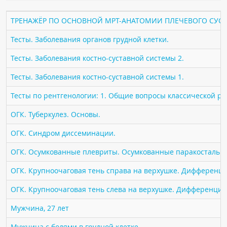
ПАЦИЕНТАМ
ТРЕНАЖЁР ПО ОСНОВНОЙ МРТ-АНАТОМИИ ПЛЕЧЕВОГО СУСТ
Где пройти обследование
Тесты. Заболевания органов грудной клетки.
Компьютерная томография (КТ)
Тесты. Заболевания костно-суставной системы 2.
Магнитно-резонансная томография (МРТ)
Тесты. Заболевания костно-суставной системы 1.
Спросить врача
Тесты по рентгенологии: 1. Общие вопросы классической р
ПОМОЩЬ
ОГК. Туберкулез. Основы.
ОГК. Синдром диссеминации.
ОГК. Осумкованные плевриты. Осумкованные паракостальн
ОГК. Крупноочаговая тень справа на верхушке. Дифференци
ОГК. Крупноочаговая тень слева на верхушке. Дифференциа
Мужчина, 27 лет
Мужчина с болями в грудной клетке