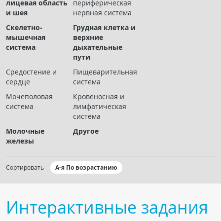
лицевая область
периферическая
Чат RADIOMED
и шея
нервная система
Скелетно-
Грудная клетка и
ОБРАЗОВАНИЕ
мышечная
верхние
система
дыхательные
пути
Интерактивные задания
Средостение и
Пищеварительная
Презентации
сердце
система
Публикации
Мочеполовая
Кровеносная и
Видео
система
лимфатическая
система
Журнал "Лучевая диагностика и терапия"
Молочные
Другое
железы
Сортировать
А-я По возрастанию
Интерактивные задания
КНИЖНЫЙ МАГАЗИН