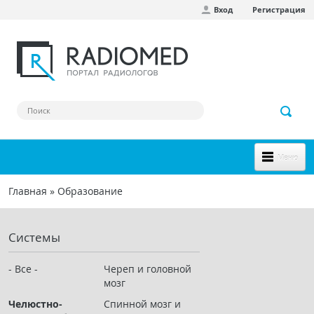
Вход
Регистрация
Перейти к основному содержанию
Меню
НОВОЕ НА САЙТЕ
Главная
»
Образование
Вы здесь
СООБЩЕСТВО
Системы
Клинические наблюдения
Форум
- Все -
Череп и головной
мозг
Наш сборник ссылок
Челюстно-
Спинной мозг и