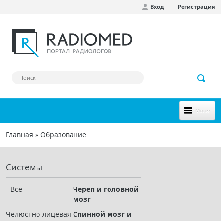
Вход
Регистрация
Перейти к основному содержанию
Меню
НОВОЕ НА САЙТЕ
Главная
»
Образование
Вы здесь
СООБЩЕСТВО
Системы
Клинические наблюдения
Форум
- Все -
Череп и головной
мозг
Наш сборник ссылок
Челюстно-лицевая
Спинной мозг и