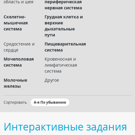
область и шея
периферическая
Чат RADIOMED
нервная система
Скелетно-
Грудная клетка и
ОБРАЗОВАНИЕ
мышечная
верхние
система
дыхательные
пути
Интерактивные задания
Средостение и
Пищеварительная
Презентации
сердце
система
Публикации
Мочеполовая
Кровеносная и
Видео
система
лимфатическая
система
Журнал "Лучевая диагностика и терапия"
Молочные
Другое
железы
Сортировать
А-я По убыванию
Интерактивные задания
КНИЖНЫЙ МАГАЗИН