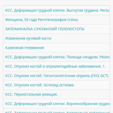
ПАЦИЕНТАМ
КСС. Деформации грудной клетки. Выгнутая грудина. Pectus 
Где пройти обследование
Женщина, 33 года Рентгенография стопы
Компьютерная томография (КТ)
ЗАПОМИНАЛКА СУХОЖИЛИЙ ГОЛЕНОСТОПА
Магнитно-резонансная томография (МРТ)
Изменения лучевой кости
Спросить врача
Казеозная пневмония
ПОМОЩЬ
КСС. Деформации грудной клетки. Поланда синдром. Poland 
КСС. Опухоли костей и опухолеподобные заболевания. 1.
КСС. Опухоли костей. Гигантоклеточная опухоль (ГКО, GCT)
КСС. Опухоли костей. Остеоид остеома.
КСС. Периостальная реакция.
КСС. Деформации грудной клетки. Воронкообразная грудная к
КСС. Деформации грудной клетки. Килевидная деформация гр