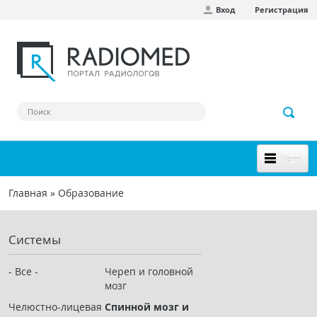
Вход
Регистрация
Перейти к основному содержанию
Меню
НОВОЕ НА САЙТЕ
Главная
»
Образование
Вы здесь
СООБЩЕСТВО
Системы
Клинические наблюдения
Форум
- Все -
Череп и головной
мозг
Наш сборник ссылок
Челюстно-лицевая
Спинной мозг и