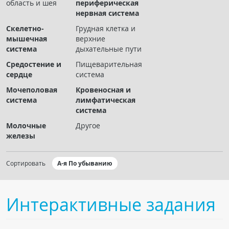
область и шея
периферическая
Чат RADIOMED
нервная система
Скелетно-
Грудная клетка и
ОБРАЗОВАНИЕ
мышечная
верхние
система
дыхательные пути
Интерактивные задания
Средостение и
Пищеварительная
сердце
система
Презентации
Мочеполовая
Кровеносная и
Публикации
система
лимфатическая
Видео
система
Журнал "Лучевая диагностика и терапия"
Молочные
Другое
железы
Сортировать
А-я По убыванию
Интерактивные задания
КНИЖНЫЙ МАГАЗИН