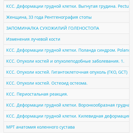
ПАЦИЕНТАМ
КСС. Деформации грудной клетки. Выгнутая грудина. Pectus 
Женщина, 33 года Рентгенография стопы
Где пройти обследование
ЗАПОМИНАЛКА СУХОЖИЛИЙ ГОЛЕНОСТОПА
Компьютерная томография (КТ)
Магнитно-резонансная томография (МРТ)
Изменения лучевой кости
Спросить врача
КСС. Деформации грудной клетки. Поланда синдром. Poland 
КСС. Опухоли костей и опухолеподобные заболевания. 1.
ПОМОЩЬ
КСС. Опухоли костей. Гигантоклеточная опухоль (ГКО, GCT)
КСС. Опухоли костей. Остеоид остеома.
КСС. Периостальная реакция.
КСС. Деформации грудной клетки. Воронкообразная грудная к
КСС. Деформации грудной клетки. Килевидная деформация гр
МРТ анатомия коленного сустава